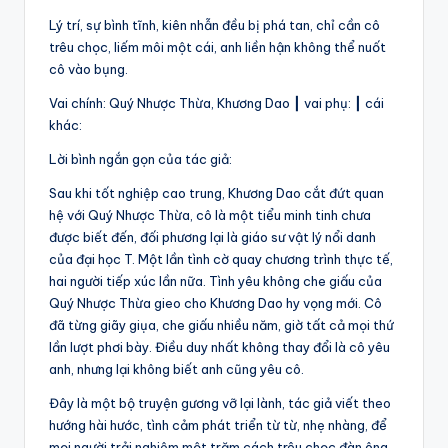
Lý trí, sự bình tĩnh, kiên nhẫn đều bị phá tan, chỉ cần cô
trêu chọc, liếm môi một cái, anh liền hận không thể nuốt
cô vào bụng.
Vai chính: Quý Nhược Thừa, Khương Dao ┃ vai phụ: ┃ cái
khác:
Lời bình ngắn gọn của tác giả:
Sau khi tốt nghiệp cao trung, Khương Dao cắt đứt quan
hệ với Quý Nhược Thừa, cô là một tiểu minh tinh chưa
được biết đến, đối phương lại là giáo sư vật lý nổi danh
của đại học T. Một lần tình cờ quay chương trình thực tế,
hai người tiếp xúc lần nữa. Tình yêu không che giấu của
Quý Nhược Thừa gieo cho Khương Dao hy vọng mới. Cô
đã từng giãy giụa, che giấu nhiều năm, giờ tất cả mọi thứ
lần lượt phơi bày. Điều duy nhất không thay đổi là cô yêu
anh, nhưng lại không biết anh cũng yêu cô.
Đây là một bộ truyện gương vỡ lại lành, tác giả viết theo
hướng hài hước, tình cảm phát triển từ từ, nhẹ nhàng, để
mọi người trải nghiệm một trăm cách trêu chọc đàn ông.