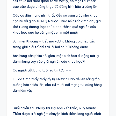
Kết thúc hội thảo quốc tế về Vật lý, có một tài khoản
cao cấp được chứng thực đã đăng hình hậu trường lên.
Các cư dân mạng nhìn thấy đều có cảm giác nhà khoa
học nữ và giao sư Quý Nhược Thừa nhìn rất xứng đôi, gia
thế tương đương, học thức cao,thành quả nghiên cứu
khoa học của họ cũng một chín một mười
Summer Khương – tiểu ma vương không có phép tắc
trong giới giải trí chỉ trả lời hai chữ: “Không được.”
Anh hùng bàn phím nổi giận, một bình hoa di động mà lại
dám nhúng tay vào giới nghiên cứu khoa học?!
Có người tốt bụng tuồn ra tin tức ——
Tui đã từng thấy thầy ấy bị Khương Dao đè lên hàng rào
cưỡng hôn nhiều lần, cho tui mười cái mạng tui cũng hỏng
dám làm vậy.
=======
Buổi chiều sau khi kỳ thi Đại học kết thúc, Quý Nhược
Thừa được trải nghiệm chuyện kích thích lòng người nhất.