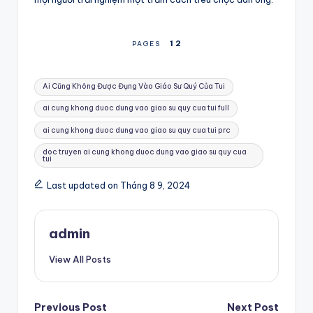
1
2
PAGES
Tags:
Ai Cũng Không Được Đụng Vào Giáo Sư Quý Của Tui
ai cung khong duoc dung vao giao su quy cua tui full
ai cung khong duoc dung vao giao su quy cua tui prc
doc truyen ai cung khong duoc dung vao giao su quy cua
tui
Last updated on Tháng 8 9, 2024
admin
View All Posts
Post
Previous Post
Next Post