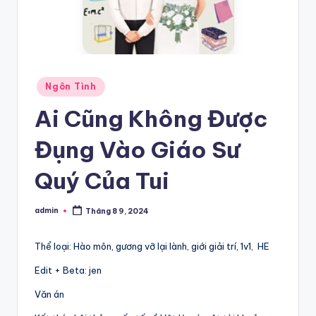
Posted
Ngôn Tình
in
Ai Cũng Không Được
Đụng Vào Giáo Sư
Quý Của Tui
admin
Tháng 8 9, 2024
Posted
by
Thể loại: Hào môn, gương vỡ lại lành, giới giải trí, 1v1, HE
Edit + Beta: jen
Văn án