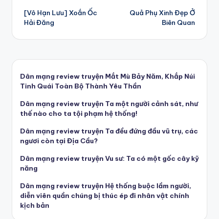
[Vô Hạn Lưu] Xoắn Ốc
Quả Phụ Xinh Đẹp Ở
navigation
Hải Đăng
Biên Quan
Dân mạng review truyện Mắt Mù Bảy Năm, Khắp Núi
Tinh Quái Toàn Bộ Thành Yêu Thần
Dân mạng review truyện Ta một người cảnh sát, như
thế nào cho ta tội phạm hệ thống!
Dân mạng review truyện Ta đều đứng đầu vũ trụ, các
ngươi còn tại Địa Cầu?
Dân mạng review truyện Vu sư: Ta có một gốc cây kỹ
năng
Dân mạng review truyện Hệ thống buộc lầm người,
diễn viên quần chúng bị thúc ép đi nhân vật chính
kịch bản