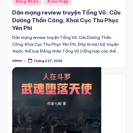
Posted
Đồng Nhân
Kiếm Hiệp
in
Dân mạng review truyện Tổng Võ: Cửu
Dương Thần Công, Khai Cục Thu Phục
Yên Phi
Dân mạng review truyện Tổng Võ: Cửu Dương Thần
Công, Khai Cục Thu Phục Yên Phi. Đây là một bộ truyện
thuộc thể loại Đồng nhân Tổng Võ (tổng hợp các thế…
admin
Tháng 2 27, 2026
Posted
by