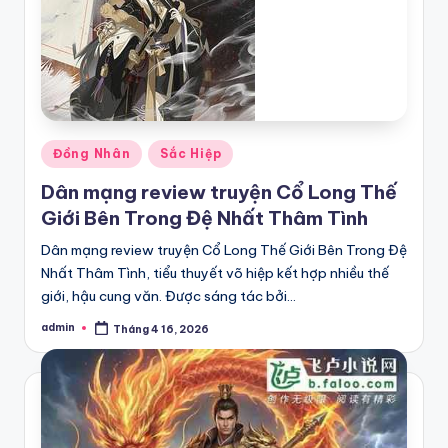
Posted
Đồng Nhân
Sắc Hiệp
in
Dân mạng review truyện Cổ Long Thế
Giới Bên Trong Đệ Nhất Thâm Tình
Dân mạng review truyện Cổ Long Thế Giới Bên Trong Đệ
Nhất Thâm Tình, tiểu thuyết võ hiệp kết hợp nhiều thế
giới, hậu cung văn. Được sáng tác bởi…
admin
Tháng 4 16, 2026
Posted
by