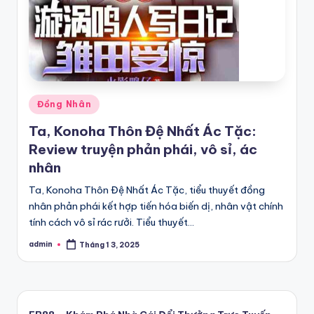
Posted
Đồng Nhân
in
Ta, Konoha Thôn Đệ Nhất Ác Tặc:
Review truyện phản phái, vô sỉ, ác
nhân
Ta, Konoha Thôn Đệ Nhất Ác Tặc, tiểu thuyết đồng
nhân phản phái kết hợp tiến hóa biến dị, nhân vật chính
tính cách vô sỉ rác rưởi. Tiểu thuyết…
admin
Tháng 1 3, 2025
Posted
by