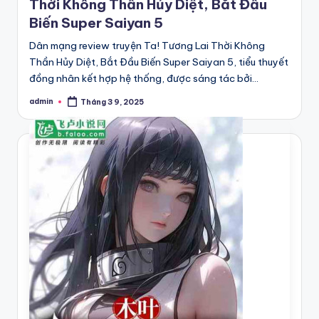
Thời Không Thần Hủy Diệt, Bắt Đầu
Biến Super Saiyan 5
Dân mạng review truyện Ta! Tương Lai Thời Không
Thần Hủy Diệt, Bắt Đầu Biến Super Saiyan 5, tiểu thuyết
đồng nhân kết hợp hệ thống, được sáng tác bởi…
admin
Tháng 3 9, 2025
Posted
by