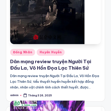
Posted
Đồng Nhân
Huyền Huyễn
in
Dân mạng review truyện Người Tại
Đấu La, Võ Hồn Đọa Lạc Thiên Sứ
Dân mạng review truyện Người Tại Đấu La, Võ Hồn Đọa
Lạc Thiên Sứ, tiểu thuyết huyền huyễn kết hợp đồng
nhân, nhân vật chính tính cách thiết huyết, được…
admin
Tháng 3 26, 2025
Posted
by