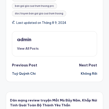
ban gai gia cua trum truong prc
doc truyen ban gai gia cua trum truong
Last updated on Tháng 8 9, 2024
admin
View All Posts
Post
Previous Post
Next Post
Tuý Quỳnh Chi
Không Rời
navigation
Dân mạng review truyện Mắt Mù Bảy Năm, Khắp Núi
Tinh Quái Toàn Bộ Thành Yêu Thần