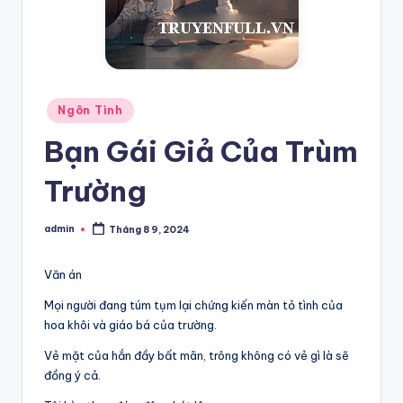
Posted
Ngôn Tình
in
Bạn Gái Giả Của Trùm
Trường
admin
Tháng 8 9, 2024
Posted
by
Văn án
Mọi người đang túm tụm lại chứng kiến màn tỏ tình của
hoa khôi và giáo bá của trường.
Vẻ mặt của hắn đầy bất mãn, trông không có vẻ gì là sẽ
đồng ý cả.