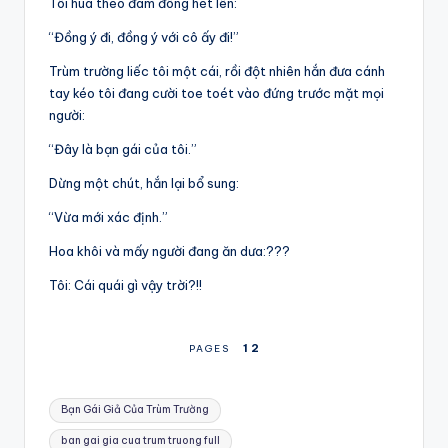
Tôi hùa theo đám đông hét lên:
“Đồng ý đi, đồng ý với cô ấy đi!”
Trùm trường liếc tôi một cái, rồi đột nhiên hắn đưa cánh
tay kéo tôi đang cười toe toét vào đứng trước mặt mọi
người:
“Đây là bạn gái của tôi.”
Dừng một chút, hắn lại bổ sung:
“Vừa mới xác định.”
Hoa khôi và mấy người đang ăn dưa:???
Tôi: Cái quái gì vậy trời?!!
1
2
PAGES
Tags:
Bạn Gái Giả Của Trùm Trường
ban gai gia cua trum truong full