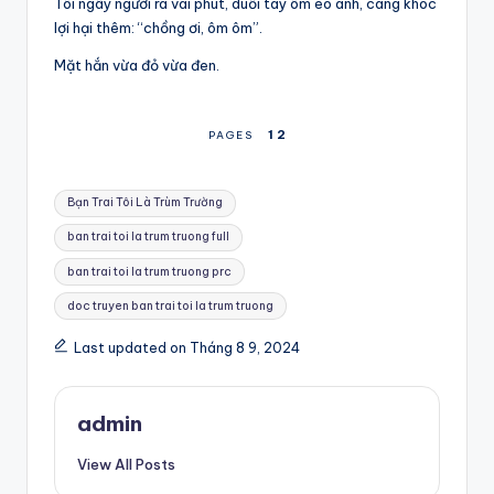
Tôi ngây người ra vài phút, duỗi tay ôm eo anh, càng khóc
lợi hại thêm: “chồng ơi, ôm ôm”.
Mặt hắn vừa đỏ vừa đen.
1
2
PAGES
Tags:
Bạn Trai Tôi Là Trùm Trường
ban trai toi la trum truong full
ban trai toi la trum truong prc
doc truyen ban trai toi la trum truong
Last updated on Tháng 8 9, 2024
admin
View All Posts