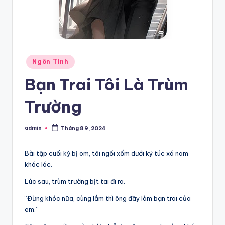
Posted
Ngôn Tình
in
Bạn Trai Tôi Là Trùm
Trường
admin
Tháng 8 9, 2024
Posted
by
Bài tập cuối kỳ bị om, tôi ngồi xổm dưới ký túc xá nam
khóc lóc.
Lúc sau, trùm trường bịt tai đi ra.
“Đừng khóc nữa, cùng lắm thì ông đây làm bạn trai của
em.”