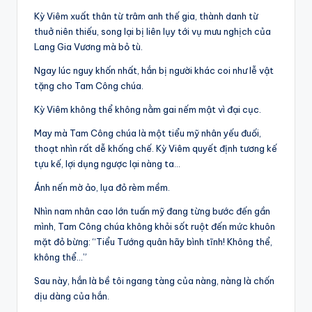
Kỳ Viêm xuất thân từ trâm anh thế gia, thành danh từ
thuở niên thiếu, song lại bị liên lụy tới vụ mưu nghịch của
Lang Gia Vương mà bỏ tù.
Ngay lúc nguy khốn nhất, hắn bị người khác coi như lễ vật
tặng cho Tam Công chúa.
Kỳ Viêm không thể không nằm gai nếm mật vì đại cục.
May mà Tam Công chúa là một tiểu mỹ nhân yếu đuối,
thoạt nhìn rất dễ khống chế. Kỳ Viêm quyết định tương kế
tựu kế, lợi dụng ngược lại nàng ta…
Ánh nến mờ ảo, lụa đỏ rèm mềm.
Nhìn nam nhân cao lớn tuấn mỹ đang từng bước đến gần
mình, Tam Công chúa không khỏi sốt ruột đến mức khuôn
mặt đỏ bừng: “Tiểu Tướng quân hãy bình tĩnh! Không thể,
không thể…”
Sau này, hắn là bề tôi ngang tàng của nàng, nàng là chốn
dịu dàng của hắn.