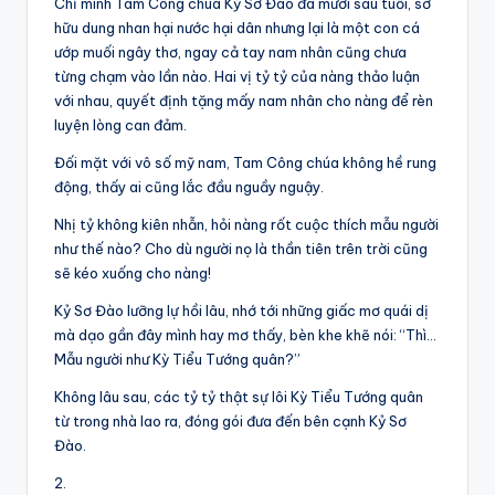
Chỉ mình Tam Công chúa Kỷ Sơ Đào đã mười sáu tuổi, sở
hữu dung nhan hại nước hại dân nhưng lại là một con cá
ướp muối ngây thơ, ngay cả tay nam nhân cũng chưa
từng chạm vào lần nào. Hai vị tỷ tỷ của nàng thảo luận
với nhau, quyết định tặng mấy nam nhân cho nàng để rèn
luyện lòng can đảm.
Đối mặt với vô số mỹ nam, Tam Công chúa không hề rung
động, thấy ai cũng lắc đầu nguầy nguậy.
Nhị tỷ không kiên nhẫn, hỏi nàng rốt cuộc thích mẫu người
như thế nào? Cho dù người nọ là thần tiên trên trời cũng
sẽ kéo xuống cho nàng!
Kỷ Sơ Đào lưỡng lự hồi lâu, nhớ tới những giấc mơ quái dị
mà dạo gần đây mình hay mơ thấy, bèn khe khẽ nói: “Thì…
Mẫu người như Kỳ Tiểu Tướng quân?”
Không lâu sau, các tỷ tỷ thật sự lôi Kỳ Tiểu Tướng quân
từ trong nhà lao ra, đóng gói đưa đến bên cạnh Kỷ Sơ
Đào.
2.