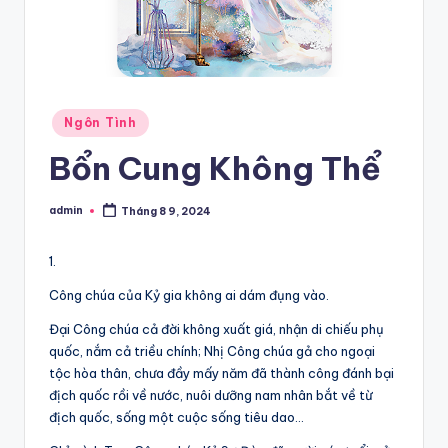
Posted
Ngôn Tình
in
Bổn Cung Không Thể
admin
Tháng 8 9, 2024
Posted
by
1.
Công chúa của Kỷ gia không ai dám đụng vào.
Đại Công chúa cả đời không xuất giá, nhận di chiếu phụ
quốc, nắm cả triều chính; Nhị Công chúa gả cho ngoại
tộc hòa thân, chưa đầy mấy năm đã thành công đánh bại
địch quốc rồi về nước, nuôi dưỡng nam nhân bắt về từ
địch quốc, sống một cuộc sống tiêu dao…