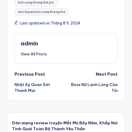
bon cung khong the prc
doc truyen bon cung khong the
Last updated on Tháng 8 9, 2024
admin
View All Posts
Post
Previous Post
Next Post
Nhật Ký Quan Sát
Boss Nữ Lạnh Lùng Của
navigation
Thanh Mai
Tôi
Dân mạng review truyện Mắt Mù Bảy Năm, Khắp Núi
Tinh Quái Toàn Bộ Thành Yêu Thần