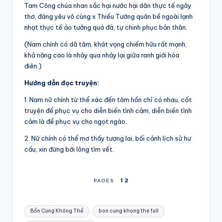
Tam Công chúa nhan sắc hại nước hại dân thực tế ngây
thơ, đáng yêu vô cùng x Thiếu Tướng quân bề ngoài lạnh
nhạt thực tế ảo tưởng quá đà, tự chinh phục bản thân.
(Nam chính có dã tâm, khát vọng chiếm hữu rất mạnh,
khả năng cao là nhảy qua nhảy lại giữa ranh giới hóa
điên.)
Hướng dẫn đọc truyện:
1. Nam nữ chính từ thể xác đến tâm hồn chỉ có nhau, cốt
truyện để phục vụ cho diễn biến tình cảm, diễn biến tình
cảm là để phục vụ cho ngọt ngào.
2. Nữ chính có thể mơ thấy tương lai, bối cảnh lịch sử hư
cấu, xin đừng bới lông tìm vết.
1
2
PAGES
Tags:
Bổn Cung Không Thể
bon cung khong the full