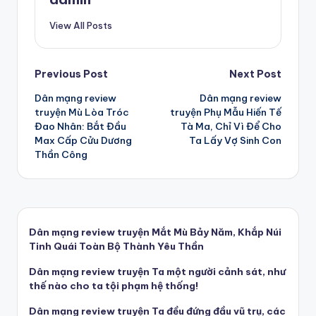
View All Posts
Post
Previous Post
Next Post
Dân mạng review
Dân mạng review
navigation
truyện Mù Lòa Tróc
truyện Phụ Mẫu Hiến Tế
Đao Nhân: Bắt Đầu
Tà Ma, Chỉ Vì Để Cho
Max Cấp Cửu Dương
Ta Lấy Vợ Sinh Con
Thần Công
Dân mạng review truyện Mắt Mù Bảy Năm, Khắp Núi
Tinh Quái Toàn Bộ Thành Yêu Thần
Dân mạng review truyện Ta một người cảnh sát, như
thế nào cho ta tội phạm hệ thống!
Dân mạng review truyện Ta đều đứng đầu vũ trụ, các