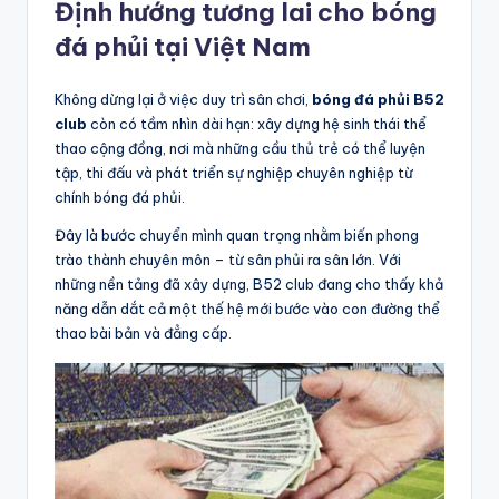
Định hướng tương lai cho bóng
đá phủi tại Việt Nam
Không dừng lại ở việc duy trì sân chơi,
bóng đá phủi B52
club
còn có tầm nhìn dài hạn: xây dựng hệ sinh thái thể
thao cộng đồng, nơi mà những cầu thủ trẻ có thể luyện
tập, thi đấu và phát triển sự nghiệp chuyên nghiệp từ
chính bóng đá phủi.
Đây là bước chuyển mình quan trọng nhằm biến phong
trào thành chuyên môn – từ sân phủi ra sân lớn. Với
những nền tảng đã xây dựng, B52 club đang cho thấy khả
năng dẫn dắt cả một thế hệ mới bước vào con đường thể
thao bài bản và đẳng cấp.