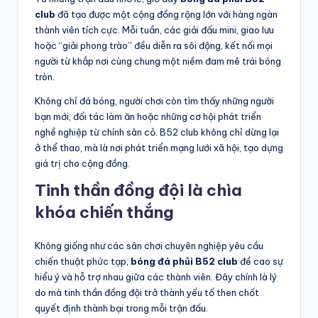
club
đã tạo được một cộng đồng rộng lớn với hàng ngàn
thành viên tích cực. Mỗi tuần, các giải đấu mini, giao lưu
hoặc “giải phong trào” đều diễn ra sôi động, kết nối mọi
người từ khắp nơi cùng chung một niềm đam mê trái bóng
tròn.
Không chỉ đá bóng, người chơi còn tìm thấy những người
bạn mới, đối tác làm ăn hoặc những cơ hội phát triển
nghề nghiệp từ chính sân cỏ. B52 club không chỉ dừng lại
ở thể thao, mà là nơi phát triển mạng lưới xã hội, tạo dựng
giá trị cho cộng đồng.
Tinh thần đồng đội là chìa
khóa chiến thắng
Không giống như các sân chơi chuyên nghiệp yêu cầu
chiến thuật phức tạp,
bóng đá phủi B52 club
đề cao sự
hiểu ý và hỗ trợ nhau giữa các thành viên. Đây chính là lý
do mà tinh thần đồng đội trở thành yếu tố then chốt
quyết định thành bại trong mỗi trận đấu.