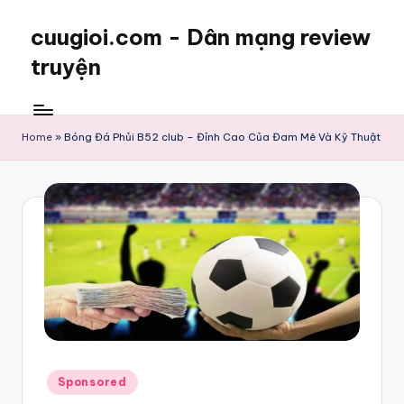
cuugioi.com - Dân mạng review
truyện
Home
»
Bóng Đá Phủi B52 club – Đỉnh Cao Của Đam Mê Và Kỹ Thuật
Posted
Sponsored
in