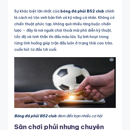
Sự khác biệt lớn nhất của
bóng đá phủi B52 club
chính
là cách nó tôn vinh bản lĩnh và kỹ năng cá nhân. Không có
chiến thuật phức tạp, không quá nhiều ràng buộc chiến
lược – đây là nơi người chơi thoải mái phô diễn kỹ thuật,
tốc độ và tinh thần thi đấu máu lửa. Sự linh hoạt trong
từng tình huống giúp trận đấu luôn ở trạng thái cao trào,
cuốn hút từ đầu tới cuối.
Bóng đá phủi B52 club
đem đến bạn nhiều cơ hội
Sân chơi phủi nhưng chuyên