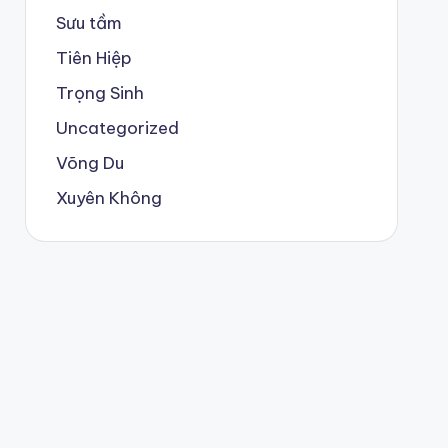
Sưu tầm
Tiên Hiệp
Trọng Sinh
Uncategorized
Võng Du
Xuyên Không