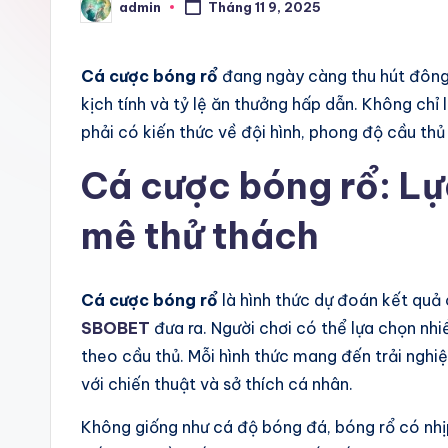
admin
Tháng 11 9, 2025
Posted
by
Cá cược bóng rổ
đang ngày càng thu hút đông
kịch tính và tỷ lệ ăn thưởng hấp dẫn. Không chỉ 
phải có kiến thức về đội hình, phong độ cầu th
Cá cược bóng rổ: L
mê thử thách
Cá cược bóng rổ
là hình thức dự đoán kết quả
SBOBET
đưa ra. Người chơi có thể lựa chọn nhi
theo cầu thủ. Mỗi hình thức mang đến trải nghi
với chiến thuật và sở thích cá nhân.
Không giống như cá độ bóng đá, bóng rổ có nhịp