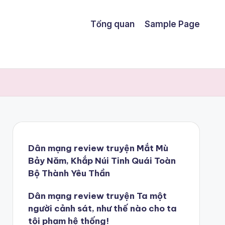
Tổng quan
Sample Page
Dân mạng review truyện Mắt Mù
Bảy Năm, Khắp Núi Tinh Quái Toàn
Bộ Thành Yêu Thần
Dân mạng review truyện Ta một
người cảnh sát, như thế nào cho ta
tội phạm hệ thống!