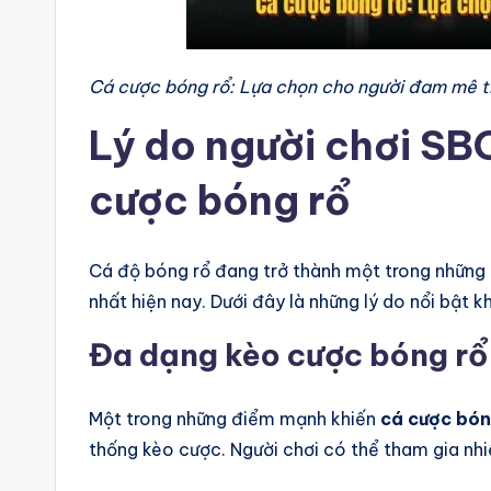
Cá cược bóng rổ: Lựa chọn cho người đam mê t
Lý do người chơi S
cược bóng rổ
Cá độ bóng rổ đang trở thành một trong những hì
nhất hiện nay. Dưới đây là những lý do nổi bật
Đa dạng kèo cược bóng rổ
Một trong những điểm mạnh khiến
cá cược bón
thống kèo cược. Người chơi có thể tham gia nhi