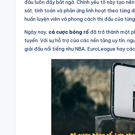
đấu luôn đầy bất ngờ. Chính yếu tố này tạo nên 
sát, tính toán và phản ứng linh hoạt theo từng 
huấn luyện viên và phong cách thi đấu của từng
Ngày nay,
cá cược bóng rổ
đã trở thành một ph
tuyến. Với sự hỗ trợ của các nền tảng uy tín, 
giải đấu nổi tiếng như NBA, EuroLeague hay các