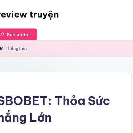
review truyện
Subscribe
ội Thắng Lớn
 SBOBET: Thỏa Sức
hắng Lớn