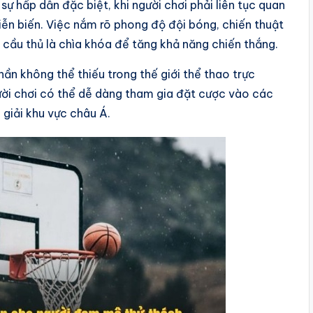
sự hấp dẫn đặc biệt, khi người chơi phải liên tục quan
diễn biến. Việc nắm rõ phong độ đội bóng, chiến thuật
 cầu thủ là chìa khóa để tăng khả năng chiến thắng.
ần không thể thiếu trong thế giới thể thao trực
người chơi có thể dễ dàng tham gia đặt cược vào các
 giải khu vực châu Á.