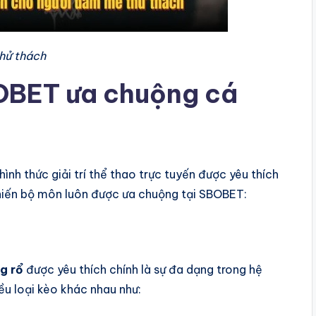
hử thách
BOBET ưa chuộng cá
nh thức giải trí thể thao trực tuyến được yêu thích
 khiến bộ môn luôn được ưa chuộng tại SBOBET:
g rổ
được yêu thích chính là sự đa dạng trong hệ
ều loại kèo khác nhau như: