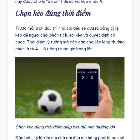
này được cho là “dễ ăn” hơn so với kèo châu Á.
Chọn kèo đúng thời điểm
Trước mỗi trận đấu thì nhà cái đều sẽ đưa ra bảng tỷ lệ
kèo để người chơi phân tích, soi kèo và quyết định cá
cược. Thời điểm lý tưởng mà các dân chơi lão làng thường
chọn là từ 4 – 5 tiếng trước giờ bóng lăn.
Chọn kèo đúng thời điểm giúp bet thủ rinh thưởng lớn
Đặc biệt, tỷ lệ kèo mà nhà cái đưa ra không phải là con số