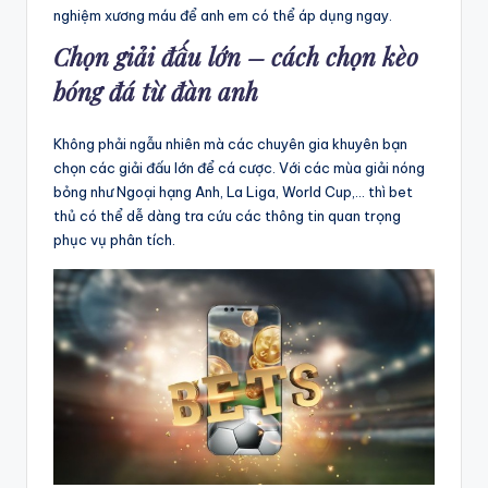
nghiệm xương máu để anh em có thể áp dụng ngay.
Chọn giải đấu lớn – cách chọn kèo
bóng đá từ đàn anh
Không phải ngẫu nhiên mà các chuyên gia khuyên bạn
chọn các giải đấu lớn để cá cược. Với các mùa giải nóng
bỏng như Ngoại hạng Anh, La Liga, World Cup,… thì bet
thủ có thể dễ dàng tra cứu các thông tin quan trọng
phục vụ phân tích.