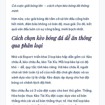
Cá cược giải bóng lớn – cách chọn kèo bóng đá thông
minh
Hơn nữa, các giải bóng đá tầm cỡ sẽ khi đấu cống hiến
hết mình, đảm bảo không có bán độ, mua giải. Do đó, kết
quả ván đấu luôn có sự công bằng, minh bạch nhất.
Cách chọn kèo bóng đá dễ ăn thông
qua phân loại
Nhà cái Bsport triển khai 3 loại kèo hấp dẫn gồm có: Kèo
châu Á, kèo châu Âu, kèo Tài Xỉu. Mỗi loại kèo lại có độ
khó – dễ, quy tắc tính kèo riêng. Với kèo châu Á, người
chơi sẽ tính toán tỷ số của mỗi đội chơi ghi được và so
sánh dựa vào tỷ lệ chấp. Kèo được áp dụng cho hai đội
bóng có chênh lệch đội hình.
Kèo châu Âu có 3 cửa đặt cược cho bet thủ gồm: Thắng,
Hòa hoặc thua. Kèo Tài Xỉu đặt cược dựa vào số bàn
thắng nhà cái và số bàn thắng thực tế. Hai thể loại kèo