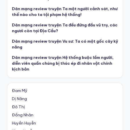
Dân mạng review truyện Ta một người cảnh sát, như
thế nào cho ta tội phạm hệ thống!
Dân mạng review truyện Ta đều đứng đầu vũ trụ, các
ngươi còn tại Địa Cầu?
Dân mạng review truyện Vu sư: Ta có một gốc cây kỹ
năng
Dân mạng review truyện Hệ thống buộc lầm người,
diễn viên quần chúng bị thúc ép đi nhân vật chính
kịch bản
Đam Mỹ
Dị Năng
Đô Thị
Đồng Nhân
Huyền Huyễn