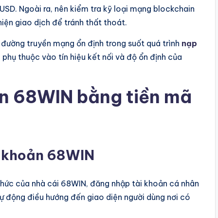
 USD. Ngoài ra, nên kiểm tra kỹ loại mạng blockchain
ện giao dịch để tránh thất thoát.
 đường truyền mạng ổn định trong suốt quá trình
nạp
n phụ thuộc vào tín hiệu kết nối và độ ổn định của
iền 68WIN bằng tiền mã
i khoản 68WIN
thức của nhà cái 68WIN, đăng nhập tài khoản cá nhân
ự động điều hướng đến giao diện người dùng nơi có