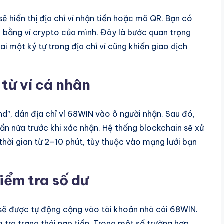
sẽ hiển thị địa chỉ ví nhận tiền hoặc mã QR. Bạn có
 bằng ví crypto của mình. Đây là bước quan trọng
sai một ký tự trong địa chỉ ví cũng khiến giao dịch
 từ ví cá nhân
d”, dán địa chỉ ví 68WIN vào ô người nhận. Sau đó,
lần nữa trước khi xác nhận. Hệ thống blockchain sẽ xử
 thời gian từ 2–10 phút, tùy thuộc vào mạng lưới bạn
iểm tra số dư
 sẽ được tự động cộng vào tài khoản nhà cái 68WIN.
 tra trạng thái nạp tiền. Trong một số trường hợp