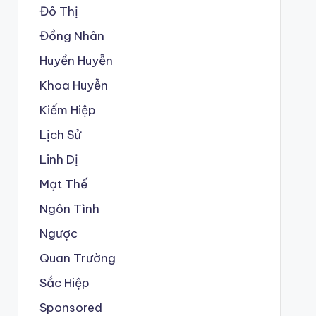
Đô Thị
Đồng Nhân
Huyền Huyễn
Khoa Huyễn
Kiếm Hiệp
Lịch Sử
Linh Dị
Mạt Thế
Ngôn Tình
Ngược
Quan Trường
Sắc Hiệp
Sponsored