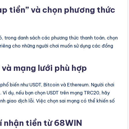
ạp tiền” và chọn phương thức
đó, trong danh sách các phương thức thanh toán, chọn
 riêng cho những người chơi muốn sử dụng các đồng
n và mạng lưới phù hợp
 phổ biến như USDT, Bitcoin và Ethereum. Người chơi
g. Ví dụ, nếu bạn chọn USDT trên mạng TRC20, hãy
 giao dịch lỗi. Việc chọn sai mạng có thể khiến số
ví nhận tiền từ 68WIN