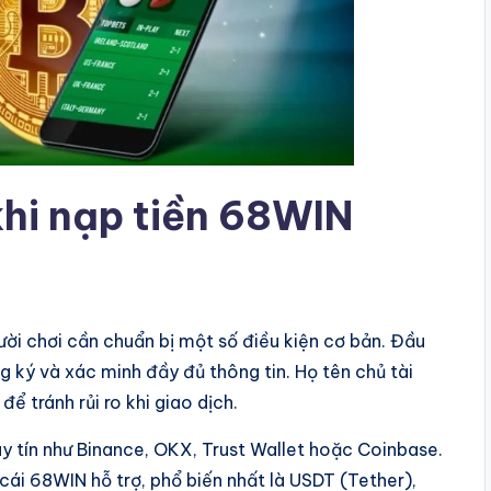
khi nạp tiền 68WIN
ười chơi cần chuẩn bị một số điều kiện cơ bản. Đầu
g ký và xác minh đầy đủ thông tin. Họ tên chủ tài
ể tránh rủi ro khi giao dịch.
uy tín như Binance, OKX, Trust Wallet hoặc Coinbase.
cái 68WIN hỗ trợ, phổ biến nhất là USDT (Tether),