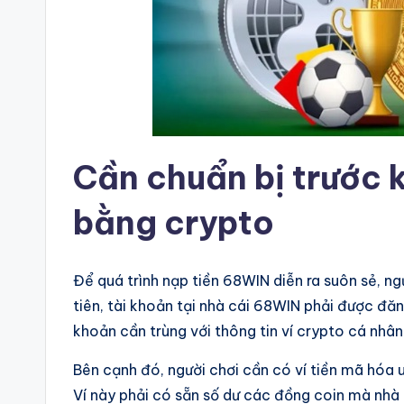
Cần chuẩn bị trước 
bằng crypto
Để quá trình nạp tiền 68WIN diễn ra suôn sẻ, ng
tiên, tài khoản tại nhà cái 68WIN phải được đăn
khoản cần trùng với thông tin ví crypto cá nhân đ
Bên cạnh đó, người chơi cần có ví tiền mã hóa 
Ví này phải có sẵn số dư các đồng coin mà nhà 