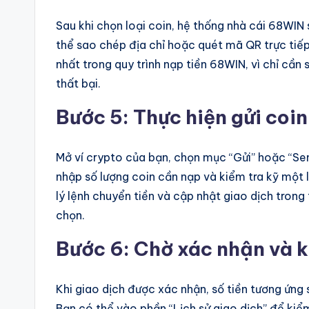
Sau khi chọn loại coin, hệ thống nhà cái 68WIN 
thể sao chép địa chỉ hoặc quét mã QR trực tiếp
nhất trong quy trình nạp tiền 68WIN, vì chỉ cần 
thất bại.
Bước 5: Thực hiện gửi coin
Mở ví crypto của bạn, chọn mục “Gửi” hoặc “Sen
nhập số lượng coin cần nạp và kiểm tra kỹ một 
lý lệnh chuyển tiền và cập nhật giao dịch trong
chọn.
Bước 6: Chờ xác nhận và k
Khi giao dịch được xác nhận, số tiền tương ứng
Bạn có thể vào phần “Lịch sử giao dịch” để kiểm