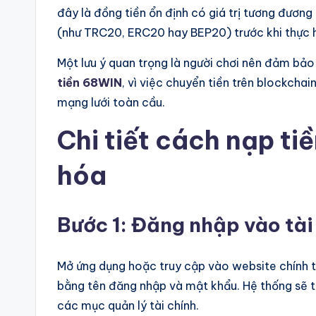
đây là đồng tiền ổn định có giá trị tương đương
(như TRC20, ERC20 hay BEP20) trước khi thực hi
Một lưu ý quan trọng là người chơi nên đảm bảo
tiền 68WIN
, vì việc chuyển tiền trên blockchai
mạng lưới toàn cầu.
Chi tiết cách nạp t
hóa
Bước 1: Đăng nhập vào tà
Mở ứng dụng hoặc truy cập vào website chính 
bằng tên đăng nhập và mật khẩu. Hệ thống sẽ t
các mục quản lý tài chính.