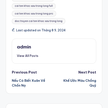
cai ten khac sau trong long full
cai ten khac sau trong long prc
doc truyen cai ten khac sau trong long
Last updated on Tháng 8 9, 2024
admin
View All Posts
Post
Previous Post
Next Post
Nếu Có Biết Xuân Về
Khế Ước Máu Chồng
navigation
Chốn Nọ
Quỷ