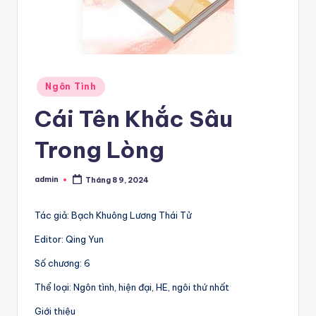
Posted
Ngôn Tình
in
Cái Tên Khắc Sâu
Trong Lòng
admin
Tháng 8 9, 2024
Posted
by
Tác giả: Bạch Khuông Lương Thái Tử
Editor: Qing Yun
Số chương: 6
Thể loại: Ngôn tình, hiện đại, HE, ngôi thứ nhất
Giới thiệu