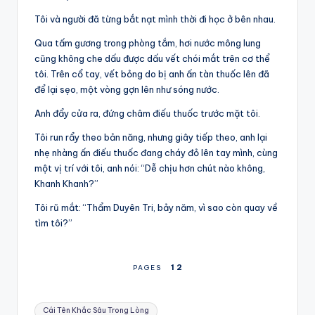
Tôi và người đã từng bắt nạt mình thời đi học ở bên nhau.
Qua tấm gương trong phòng tắm, hơi nước mông lung
cũng không che dấu được dấu vết chói mắt trên cơ thể
tôi. Trên cổ tay, vết bỏng do bị anh ấn tàn thuốc lên đã
để lại sẹo, một vòng gợn lên như sóng nước.
Anh đẩy cửa ra, đứng châm điếu thuốc trước mặt tôi.
Tôi run rẩy theo bản năng, nhưng giây tiếp theo, anh lại
nhẹ nhàng ấn điếu thuốc đang cháy đỏ lên tay mình, cùng
một vị trí với tôi, anh nói: “Dễ chịu hơn chút nào không,
Khanh Khanh?”
Tôi rũ mắt: “Thẩm Duyên Tri, bảy năm, vì sao còn quay về
tìm tôi?”
1
2
PAGES
Tags:
Cái Tên Khắc Sâu Trong Lòng