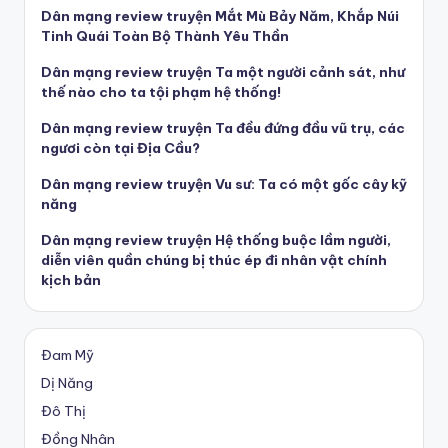
Dân mạng review truyện Mắt Mù Bảy Năm, Khắp Núi
Tinh Quái Toàn Bộ Thành Yêu Thần
Dân mạng review truyện Ta một người cảnh sát, như
thế nào cho ta tội phạm hệ thống!
Dân mạng review truyện Ta đều đứng đầu vũ trụ, các
ngươi còn tại Địa Cầu?
Dân mạng review truyện Vu sư: Ta có một gốc cây kỹ
năng
Dân mạng review truyện Hệ thống buộc lầm người,
diễn viên quần chúng bị thúc ép đi nhân vật chính
kịch bản
Đam Mỹ
Dị Năng
Đô Thị
Đồng Nhân