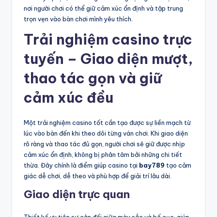
nơi người chơi có thể giữ cảm xúc ổn định và tập trung
trọn vẹn vào bàn chơi mình yêu thích.
Trải nghiệm casino trực
tuyến – Giao diện mượt,
thao tác gọn và giữ
cảm xúc đều
Một trải nghiệm casino tốt cần tạo được sự liền mạch từ
lúc vào bàn đến khi theo dõi từng ván chơi. Khi giao diện
rõ ràng và thao tác đủ gọn, người chơi sẽ giữ được nhịp
cảm xúc ổn định, không bị phân tâm bởi những chi tiết
thừa. Đây chính là điểm giúp casino tại
bay789
tạo cảm
giác dễ chơi, dễ theo và phù hợp để giải trí lâu dài.
Giao diện trực quan
Thiết kế ưu tiên sự cân đối giữa màu sắc và bố cục, giúp