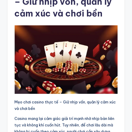
– Giữ nhịp vốn, quản lý
cảm xúc và chơi bền
Mẹo chơi casino thực tế – Giữ nhịp vốn, quản lý cảm xúc
và chơi bền
Casino mang lại cảm giác giải trí mạnh nhờ nhịp bàn liên
tục và không khí cuốn hút. Tuy nhiên, để chơi lâu dài mà
không bị cuốn theo cảm xúc, người chơi cần xây dựng