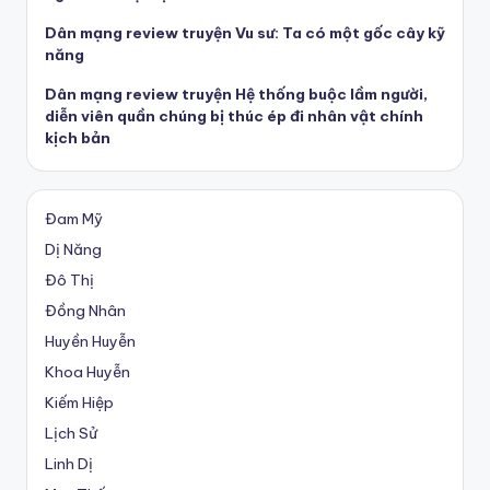
Dân mạng review truyện Vu sư: Ta có một gốc cây kỹ
năng
Dân mạng review truyện Hệ thống buộc lầm người,
diễn viên quần chúng bị thúc ép đi nhân vật chính
kịch bản
Đam Mỹ
Dị Năng
Đô Thị
Đồng Nhân
Huyền Huyễn
Khoa Huyễn
Kiếm Hiệp
Lịch Sử
Linh Dị