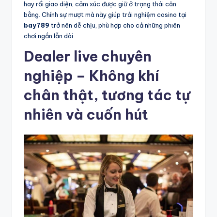
hay rối giao diện, cảm xúc được giữ ở trạng thái cân
bằng. Chính sự mượt mà này giúp trải nghiệm casino tại
bay789
trở nên dễ chịu, phù hợp cho cả những phiên
chơi ngắn lẫn dài.
Dealer live chuyên
nghiệp – Không khí
chân thật, tương tác tự
nhiên và cuốn hút