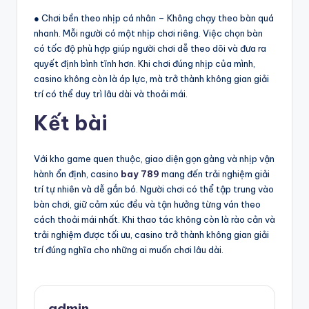
● Chơi bền theo nhịp cá nhân – Không chạy theo bàn quá
nhanh. Mỗi người có một nhịp chơi riêng. Việc chọn bàn
có tốc độ phù hợp giúp người chơi dễ theo dõi và đưa ra
quyết định bình tĩnh hơn. Khi chơi đúng nhịp của mình,
casino không còn là áp lực, mà trở thành không gian giải
trí có thể duy trì lâu dài và thoải mái.
Kết bài
Với kho game quen thuộc, giao diện gọn gàng và nhịp vận
hành ổn định, casino
bay 789
mang đến trải nghiệm giải
trí tự nhiên và dễ gắn bó. Người chơi có thể tập trung vào
bàn chơi, giữ cảm xúc đều và tận hưởng từng ván theo
cách thoải mái nhất. Khi thao tác không còn là rào cản và
trải nghiệm được tối ưu, casino trở thành không gian giải
trí đúng nghĩa cho những ai muốn chơi lâu dài.
admin