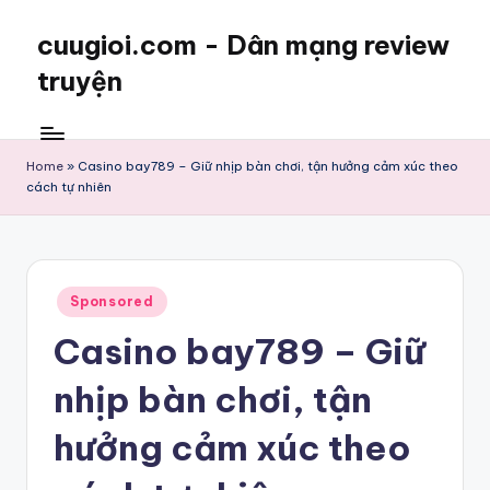
cuugioi.com - Dân mạng review
truyện
Home
»
Casino bay789 – Giữ nhịp bàn chơi, tận hưởng cảm xúc theo
cách tự nhiên
Posted
Sponsored
in
Casino bay789 – Giữ
nhịp bàn chơi, tận
hưởng cảm xúc theo