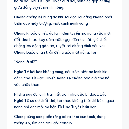
kể từ sau khi Từ Hạc Tuyết qua đời, nàng sẽ gặp chàng
giữa đồng tuyết mênh mông.
Chàng chẳng hề hung ác như lời đồn, lại càng không phải
thân cao mấy trượng, mặt xanh nanh vàng.
Chàng khoác chiếc áo lạnh đen tuyền mà nàng vừa mới
đốt thành tro, tay cầm một ngọn đèn hiu hắt, gió thổi
chẳng lay động góc áo, tuyết rơi chẳng dính đầu vai.
Chàng bước chân trần đến trước mặt nàng, hỏi:
“Nàng là ai?”
Nghê Tố hối hận không cùng, nếu sớm biết áo lạnh kia
dành cho Từ Hạc Tuyết, nàng sẽ chẳng bao giờ cho nó
vào chậu than.
Nhưng sau đó, anh trai mất tích, nhà cửa bị đoạt. Lúc
Nghê Tố sa cơ thất thế, tủi nhục không thôi thì bên người
nàng chỉ còn mỗi cô hồn Từ Hạc Tuyết bầu bạn.
Chàng cùng nàng cắn răng bò ra khỏi bùn tanh, đứng
thẳng eo, tìm anh trai, đòi công lý.