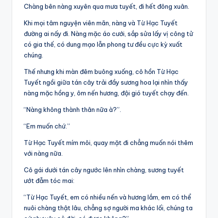
Chàng bên nàng xuyên qua mưa tuyết, đi hết đông xuân.
Khi mọi tâm nguyện viên mãn, nàng và Từ Hạc Tuyết
đường ai nấy đi. Nàng mặc áo cưới, sắp sửa lấy vị công tử
có gia thế, có dung mạo lẫn phong tư đều cực kỳ xuất
chúng.
Thế nhưng khi màn đêm buông xuống, cô hồn Từ Hạc
Tuyết ngồi giữa tán cây trải đầy sương hoa lại nhìn thấy
nàng mặc hồng y, ôm nến hương, đội gió tuyết chạy đến.
“Nàng không thành thân nữa à?”.
“Em muốn chứ.”
Từ Hạc Tuyết mím môi, quay mặt đi chẳng muốn nói thêm
với nàng nữa.
Cô gái dưới tán cây ngước lên nhìn chàng, sương tuyết
ướt đẫm tóc mai:
“Từ Hạc Tuyết, em có nhiều nến và hương lắm, em có thể
nuôi chàng thật lâu, chẳng sợ người ma khác lối, chúng ta