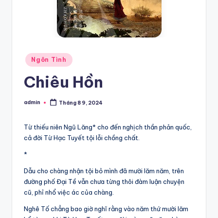
Posted
Ngôn Tình
in
Chiêu Hồn
admin
Tháng 8 9, 2024
Posted
by
Từ thiếu niên Ngũ Lăng* cho đến nghịch thần phản quốc,
cả đời Từ Hạc Tuyết tội lỗi chồng chất.
*
Dẫu cho chàng nhận tội bỏ mình đã mười lăm năm, trên
đường phố Đại Tề vẫn chưa từng thôi đàm luận chuyện
cũ, phỉ nhổ việc ác của chàng.
Nghê Tố chẳng bao giờ nghĩ rằng vào năm thứ mười lăm