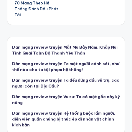
navigation
70 Mang Theo Hệ
Thống Đánh Dấu Phát
Tài
Dân mạng review truyện Mắt Mù Bảy Năm, Khắp Núi
Tinh Quái Toàn Bộ Thành Yêu Thần
Dân mạng review truyện Ta một người cảnh sát, như
thế nào cho ta tội phạm hệ thống!
Dân mạng review truyện Ta đều đứng đầu vũ trụ, các
ngươi còn tại Địa Cầu?
Dân mạng review truyện Vu sư: Ta có một gốc cây kỹ
năng
Dân mạng review truyện Hệ thống buộc lầm người,
diễn viên quần chúng bị thúc ép đi nhân vật chính
kịch bản