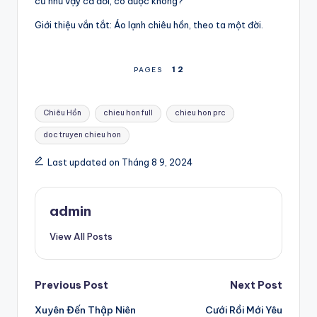
cứ như vậy cả đời, có được không?”
Giới thiệu vắn tắt: Áo lạnh chiêu hồn, theo ta một đời.
1
2
PAGES
Tags:
Chiêu Hồn
chieu hon full
chieu hon prc
doc truyen chieu hon
Last updated on Tháng 8 9, 2024
admin
View All Posts
Post
Previous Post
Next Post
Xuyên Đến Thập Niên
Cưới Rồi Mới Yêu