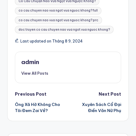
Có Câu Chuyện Nào Vừa Ngọt Vừa Ngược Không?
co cau chuyen nao vua ngot vua nguoc khong? full
co cau chuyen nao vua ngot vua nguoc khong? prc
doc truyen co cau chuyen nao vua ngot vua nguoc khong?
Last updated on Tháng 8 9, 2024
admin
View All Posts
Post
Previous Post
Next Post
Ông Xã Hờ Không Cho
Xuyên Sách Cổ Đại
navigation
Tôi Đem Zai Về?
Điền Văn Nữ Phụ