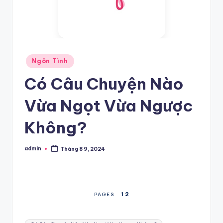
Posted
Ngôn Tình
in
Có Câu Chuyện Nào
Vừa Ngọt Vừa Ngược
Không?
admin
Tháng 8 9, 2024
Posted
by
1
2
PAGES
Tags: