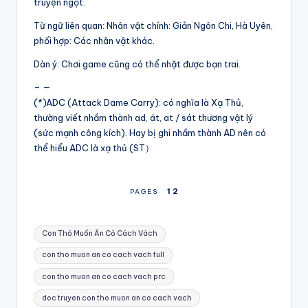
truyện ngọt.
Từ ngữ liên quan: Nhân vật chính: Giản Ngôn Chi, Hà Uyên,
phối hợp: Các nhân vật khác.
Dàn ý: Chơi game cũng có thể nhặt được bạn trai.
– —
(*)ADC (Attack Dame Carry): có nghĩa là Xạ Thủ,
thường viết nhầm thành ad, át, at / sát thương vật lý
(sức mạnh công kích). Hay bị ghi nhầm thành AD nên có
thể hiểu ADC là xạ thủ (ST）
1
2
PAGES
Tags:
Con Thỏ Muốn Ăn Cỏ Cách Vách
con tho muon an co cach vach full
con tho muon an co cach vach prc
doc truyen con tho muon an co cach vach