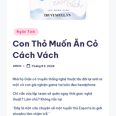
Posted
Ngôn Tình
in
Con Thỏ Muốn Ăn Cỏ
Cách Vách
admin
Tháng 8 9, 2024
Posted
by
Nhà họ Giản có truyền thống nghệ thuật lâu đời lại sinh ra
một cô con gái nghiện game tai luôn đeo headphone.
Chỉ cần vừa lập team sẽ quên ngay thời gian, nghệ
thuật? Làm chủ? Không tồn tại.
“Đây là một câu chuyện về một tuyển thủ Esports bị giới
showbiz làm chậm trễ.”