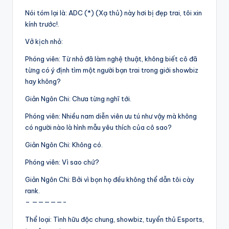
Nói tóm lại là: ADC (*) (Xạ thủ) này hơi bị đẹp trai, tôi xin
kính trước!.
Vở kịch nhỏ:
Phóng viên: Từ nhỏ đã làm nghệ thuật, không biết cô đã
từng có ý định tìm một người bạn trai trong giới showbiz
hay không?
Giản Ngôn Chi: Chưa từng nghĩ tới.
Phóng viên: Nhiều nam diễn viên ưu tú như vậy mà không
có người nào là hình mẫu yêu thích của cô sao?
Giản Ngôn Chi: Không có.
Phóng viên: Vì sao chứ?
Giản Ngôn Chi: Bởi vì bọn họ đều không thể dẫn tôi cày
rank.
– —————-
Thể loại: Tình hữu độc chung, showbiz, tuyển thủ Esports,