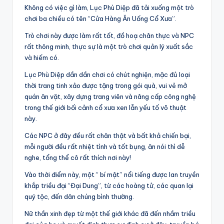
Không có việc gì làm, Lục Phù Diệp đã tải xuống một trò
chơi ba chiều có tên “Cửa Hàng Ăn Uống Cổ Xưa”.
Trò chơi này được làm rất tốt, đồ hoạ chân thực và NPC
rất thông minh, thực sự là một trò chơi quản lý xuất sắc
và hiếm có.
Lục Phù Diệp dần dần chơi có chút nghiện, mặc đủ loại
thời trang tinh xảo được tặng trong gói quà, vui vẻ mở
quán ăn vặt, xây dựng trang viên và nâng cấp công nghệ
trong thế giới bối cảnh cổ xưa xen lẫn yếu tố võ thuật
này.
Các NPC ở đây đều rất chân thật và bất khả chiến bại,
mỗi người đều rất nhiệt tình và tốt bụng, ăn nói thì dễ
nghe, tổng thể cô rất thích nơi này!
Vào thời điểm này, một “ bí mật” nổi tiếng được lan truyền
khắp triều đại “Đại Dung”, từ các hoàng tử, các quan lại
quý tộc, đến dân chúng bình thường.
Nữ thần xinh đẹp từ một thế giới khác đã đến nhầm triều