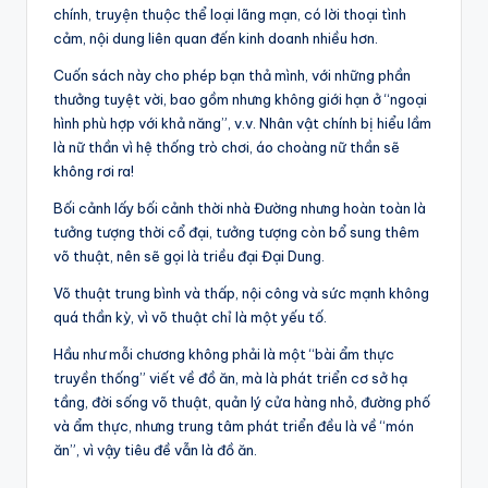
chính, truyện thuộc thể loại lãng mạn, có lời thoại tình
cảm, nội dung liên quan đến kinh doanh nhiều hơn.
Cuốn sách này cho phép bạn thả mình, với những phần
thưởng tuyệt vời, bao gồm nhưng không giới hạn ở “ngoại
hình phù hợp với khả năng”, v.v. Nhân vật chính bị hiểu lầm
là nữ thần vì hệ thống trò chơi, áo choàng nữ thần sẽ
không rơi ra!
Bối cảnh lấy bối cảnh thời nhà Đường nhưng hoàn toàn là
tưởng tượng thời cổ đại, tưởng tượng còn bổ sung thêm
võ thuật, nên sẽ gọi là triều đại Đại Dung.
Võ thuật trung bình và thấp, nội công và sức mạnh không
quá thần kỳ, vì võ thuật chỉ là một yếu tố.
Hầu như mỗi chương không phải là một “bài ẩm thực
truyền thống” viết về đồ ăn, mà là phát triển cơ sở hạ
tầng, đời sống võ thuật, quản lý cửa hàng nhỏ, đường phố
và ẩm thực, nhưng trung tâm phát triển đều là về “món
ăn”, vì vậy tiêu đề vẫn là đồ ăn.