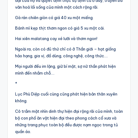
đại của họ và quyết định thực sự định cư ở đây, truyền bá
văn hoá lối sống của mình một cách rộng rãi.
Gà rán chiên giòn có giá 40 xu một miếng.
Bánh mì kẹp thịt thơm ngon có giá 5 xu một cái.
Hai xiên malatang cay xé lưỡi và thơm ngon!
Ngoài ra, còn có đủ thứ chỉ có ở Thần giới – hạt giống
hảo hạng, gia vị, đồ dùng, công nghệ, công thức….
Mọi người đều im lặng, giữ bí mật, sợ nữ thần phát hiện
mình đến nhầm chỗ….
*
Lục Phù Diệp cuối cùng cũng phát hiện bản thân xuyên
không.
Cô trầm mặt nhìn dinh thự hiện đại rộng rãi của mình, toàn
bộ con phố ăn vặt hiện đại theo phong cách cổ xưa và
những trang phục toàn bộ đều được nạm ngọc trong tủ
quần áo.