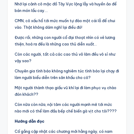
Nhớ lại cảnh cô mặc đồ Tây Vực lộng lẫy và huyền ảo để
bán món lẩu cay….
CMN, cô xấu hổ tới mức muốn tự đào một cái lỗ để chui
vào. Thật không dám nghĩ lại điều đó!
Được rồi, những con người cổ đại thoạt nhìn có vẻ lương
thiện, hoá ra đều là những cao thủ diễn xuất…
Còn các người, tất cả các cao thủ võ lâm đều vô sỉ như
vậy sao?
Chuyên gia tình báo không nghiêm túc tình báo lại chạy đi
làm người biểu diễn trên sân khấu cho cô?
Một người thành thạo giấu vũ khí lại đi làm phục vụ chào
đón khách??
Còn nữa còn nữa, nội tâm các người mạnh mẽ tới mức
nào mới có thể làm đầu bếp chế biến gà vịt cho tôi????
Hướng dẫn đọc
Cố gắng cập nhật các chương mới hằng ngày, có nam