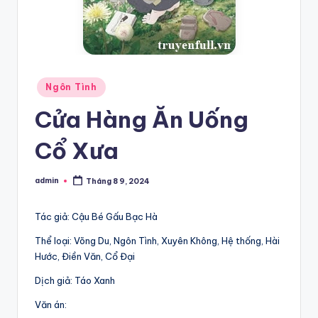
Posted
Ngôn Tình
in
Cửa Hàng Ăn Uống
Cổ Xưa
admin
Tháng 8 9, 2024
Posted
by
Tác giả: Cậu Bé Gấu Bạc Hà
Thể loại: Võng Du, Ngôn Tình, Xuyên Không, Hệ thống, Hài
Hước, Điền Văn, Cổ Đại
Dịch giả: Táo Xanh
Văn án: