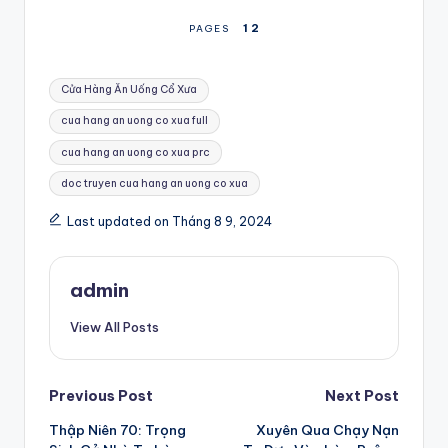
1
2
PAGES
Tags:
Cửa Hàng Ăn Uống Cổ Xưa
cua hang an uong co xua full
cua hang an uong co xua prc
doc truyen cua hang an uong co xua
Last updated on Tháng 8 9, 2024
admin
View All Posts
Post
Previous Post
Next Post
Thập Niên 70: Trọng
Xuyên Qua Chạy Nạn
navigation