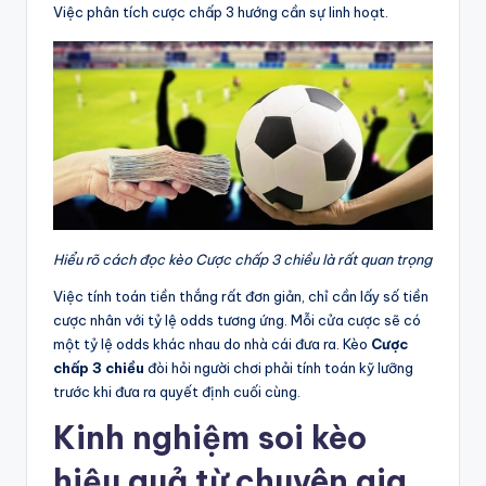
Việc phân tích cược chấp 3 hướng cần sự linh hoạt.
Hiểu rõ cách đọc kèo Cược chấp 3 chiều là rất quan trọng
Việc tính toán tiền thắng rất đơn giản, chỉ cần lấy số tiền
cược nhân với tỷ lệ odds tương ứng. Mỗi cửa cược sẽ có
một tỷ lệ odds khác nhau do nhà cái đưa ra. Kèo
Cược
chấp 3 chiều
đòi hỏi người chơi phải tính toán kỹ lưỡng
trước khi đưa ra quyết định cuối cùng.
Kinh nghiệm soi kèo
hiệu quả từ chuyên gia