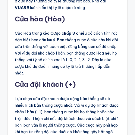
ở cửa này thường có tỷ lệ thưởng rất cao. Nhà cái
VUA99
luôn hiển thị tỷ lệ cược rõ ràng.
Cửa hòa (Hòa)
Cửa Hòa trong kèo
Cược chấp 3 chiều
có cách tính rất
đặc biệt bạn cần lưu ý. Bạn thắng cược ở cửa này khi đội
cửa trên thắng với cách biệt đúng bằng con số đã chấp.
Với ví dụ đội nhà chấp 1 bàn, bạn thắng cược Hòa nếu họ
thắng với tỷ số chính xác là 1-0, 2-1, 3-2. Đây là cửa
cược khó dự đoán nhưng có tỷ lệ trả thưởng hấp dẫn
nhất.
Cửa đội khách (+)
Lựa chọn cửa đội khách được cộng bàn thắng sẽ có
nhiều kịch bản thắng cược nhất. Với ví dụ đội khách được
chấp 1 bàn (+1), bạn thắng cược khi họ thắng hoặc hòa
trận đấu. Thậm chí nếu đội khách thua với cách biệt chỉ 1
bàn, bạn vẫn là người thắng cược. Cửa cược này phù hợp
khi bạn tin rằng đội cửa dưới có khả năng gây bất ngờ.