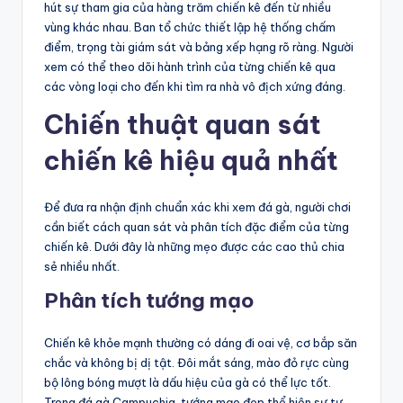
hút sự tham gia của hàng trăm chiến kê đến từ nhiều
vùng khác nhau. Ban tổ chức thiết lập hệ thống chấm
điểm, trọng tài giám sát và bảng xếp hạng rõ ràng. Người
xem có thể theo dõi hành trình của từng chiến kê qua
các vòng loại cho đến khi tìm ra nhà vô địch xứng đáng.
Chiến thuật quan sát
chiến kê hiệu quả nhất
Để đưa ra nhận định chuẩn xác khi xem đá gà, người chơi
cần biết cách quan sát và phân tích đặc điểm của từng
chiến kê. Dưới đây là những mẹo được các cao thủ chia
sẻ nhiều nhất.
Phân tích tướng mạo
Chiến kê khỏe mạnh thường có dáng đi oai vệ, cơ bắp săn
chắc và không bị dị tật. Đôi mắt sáng, mào đỏ rực cùng
bộ lông bóng mượt là dấu hiệu của gà có thể lực tốt.
Trong đá gà Campuchia, tướng mạo đẹp thể hiện sự tự