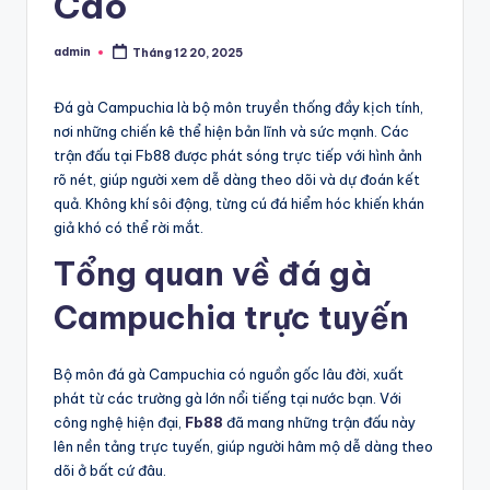
Cao
admin
Tháng 12 20, 2025
Posted
by
Đá gà Campuchia là bộ môn truyền thống đầy kịch tính,
nơi những chiến kê thể hiện bản lĩnh và sức mạnh. Các
trận đấu tại Fb88 được phát sóng trực tiếp với hình ảnh
rõ nét, giúp người xem dễ dàng theo dõi và dự đoán kết
quả. Không khí sôi động, từng cú đá hiểm hóc khiến khán
giả khó có thể rời mắt.
Tổng quan về đá gà
Campuchia trực tuyến
Bộ môn đá gà Campuchia có nguồn gốc lâu đời, xuất
phát từ các trường gà lớn nổi tiếng tại nước bạn. Với
công nghệ hiện đại,
Fb88
đã mang những trận đấu này
lên nền tảng trực tuyến, giúp người hâm mộ dễ dàng theo
dõi ở bất cứ đâu.