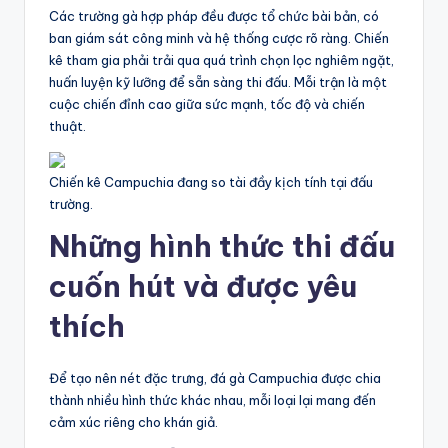
Các trường gà hợp pháp đều được tổ chức bài bản, có
ban giám sát công minh và hệ thống cược rõ ràng. Chiến
kê tham gia phải trải qua quá trình chọn lọc nghiêm ngặt,
huấn luyện kỹ lưỡng để sẵn sàng thi đấu. Mỗi trận là một
cuộc chiến đỉnh cao giữa sức mạnh, tốc độ và chiến
thuật.
Chiến kê Campuchia đang so tài đầy kịch tính tại đấu
trường.
Những hình thức thi đấu
cuốn hút và được yêu
thích
Để tạo nên nét đặc trưng, đá gà Campuchia được chia
thành nhiều hình thức khác nhau, mỗi loại lại mang đến
cảm xúc riêng cho khán giả.