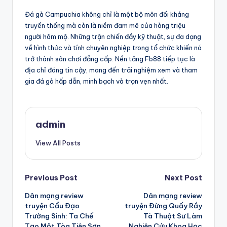
Đá gà Campuchia không chỉ là một bộ môn đối kháng
truyền thống mà còn là niềm đam mê của hàng triệu
người hâm mộ. Những trận chiến đầy kỹ thuật, sự đa dạng
về hình thức và tính chuyên nghiệp trong tổ chức khiến nó
trở thành sân chơi đẳng cấp. Nền tảng Fb88 tiếp tục là
địa chỉ đáng tin cậy, mang đến trải nghiệm xem và tham
gia đá gà hấp dẫn, minh bạch và trọn vẹn nhất.
admin
View All Posts
Post
Previous Post
Next Post
Dân mạng review
Dân mạng review
navigation
truyện Cẩu Đạo
truyện Đừng Quấy Rầy
Trường Sinh: Ta Chế
Tà Thuật Sư Làm
Tạo Một Tòa Tiên Sơn
Nghiên Cứu Khoa Học