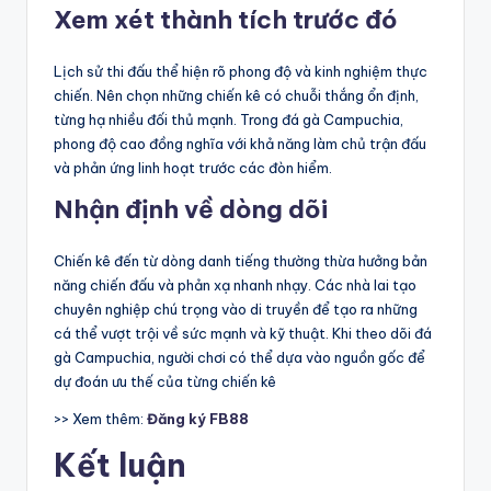
Xem xét thành tích trước đó
Lịch sử thi đấu thể hiện rõ phong độ và kinh nghiệm thực
chiến. Nên chọn những chiến kê có chuỗi thắng ổn định,
từng hạ nhiều đối thủ mạnh. Trong đá gà Campuchia,
phong độ cao đồng nghĩa với khả năng làm chủ trận đấu
và phản ứng linh hoạt trước các đòn hiểm.
Nhận định về dòng dõi
Chiến kê đến từ dòng danh tiếng thường thừa hưởng bản
năng chiến đấu và phản xạ nhanh nhạy. Các nhà lai tạo
chuyên nghiệp chú trọng vào di truyền để tạo ra những
cá thể vượt trội về sức mạnh và kỹ thuật. Khi theo dõi đá
gà Campuchia, người chơi có thể dựa vào nguồn gốc để
dự đoán ưu thế của từng chiến kê
>> Xem thêm:
Đăng ký FB88
Kết luận