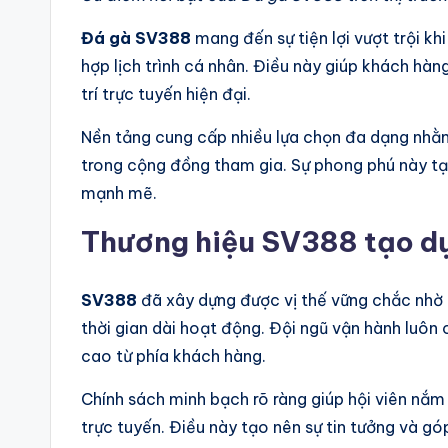
Đá gà SV388
mang đến sự tiện lợi vượt trội kh
hợp lịch trình cá nhân. Điều này giúp khách hàn
trí trực tuyến hiện đại.
Nền tảng cung cấp nhiều lựa chọn đa dạng nhằ
trong cộng đồng tham gia. Sự phong phú này tạo
mạnh mẽ.
Thương hiệu SV388 tạo dự
SV388
đã xây dựng được vị thế vững chắc nhờ d
thời gian dài hoạt động. Đội ngũ vận hành luôn
cao từ phía khách hàng.
Chính sách minh bạch rõ ràng giúp hội viên nắm 
trực tuyến. Điều này tạo nên sự tin tưởng và g