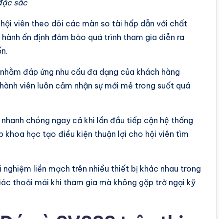
đặc sắc
 hội viên theo dõi các màn so tài hấp dẫn với chất
ận hành ổn định đảm bảo quá trình tham gia diễn ra
n.
ệp nhằm đáp ứng nhu cầu đa dạng của khách hàng
thành viên luôn cảm nhận sự mới mẻ trong suốt quá
 nhanh chóng ngay cả khi lần đầu tiếp cận hệ thống
 khoa học tạo điều kiện thuận lợi cho hội viên tìm
 nghiệm liền mạch trên nhiều thiết bị khác nhau trong
iác thoải mái khi tham gia mà không gặp trở ngại kỹ