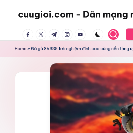
cuugioi.com - Dân mạng 
facebook.com
twitter.com
t.me
instagram.com
youtube.com
Home
»
Đá gà SV388 trải nghiệm đỉnh cao cùng nền tảng uy