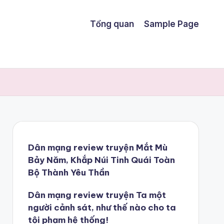
Tổng quan
Sample Page
Dân mạng review truyện Mắt Mù
Bảy Năm, Khắp Núi Tinh Quái Toàn
Bộ Thành Yêu Thần
Dân mạng review truyện Ta một
người cảnh sát, như thế nào cho ta
tội phạm hệ thống!