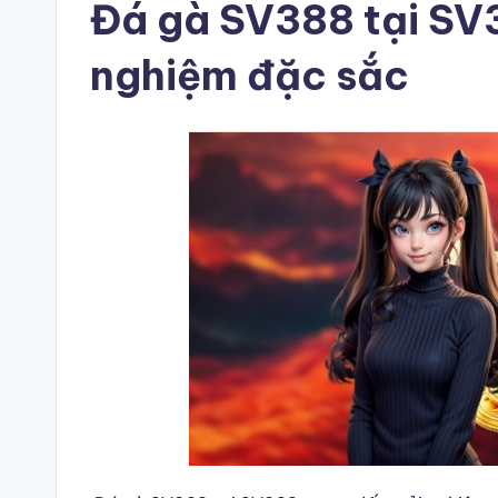
Đá gà SV388 tại SV
nghiệm đặc sắc