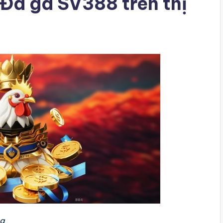
 Đá gà SV388 trên thị
ng