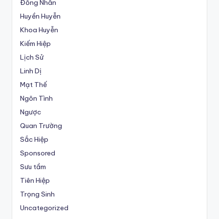
Đồng Nhân
Huyền Huyễn
Khoa Huyễn
Kiếm Hiệp
Lịch Sử
Linh Dị
Mạt Thế
Ngôn Tình
Ngược
Quan Trường
Sắc Hiệp
Sponsored
Sưu tầm
Tiên Hiệp
Trọng Sinh
Uncategorized