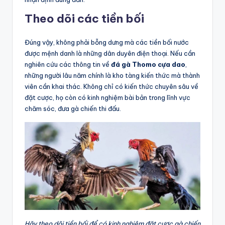
Theo dõi các tiền bối
Đúng vậy, không phải bỗng dưng mà các tiền bối nước
được mệnh danh là những dân duyên điện thoại. Nếu cần
nghiên cứu các thông tin về
đá gà Thomo cựa dao
,
những người lâu năm chính là kho tàng kiến thức mà thành
viên cần khai thác. Không chỉ có kiến thức chuyên sâu về
đặt cược, họ còn có kinh nghiệm bài bản trong lĩnh vực
chăm sóc, đưa gà chiến thi đấu.
Hãy theo dõi tiền bối để có kinh nghiệm đặt cược gà chiến