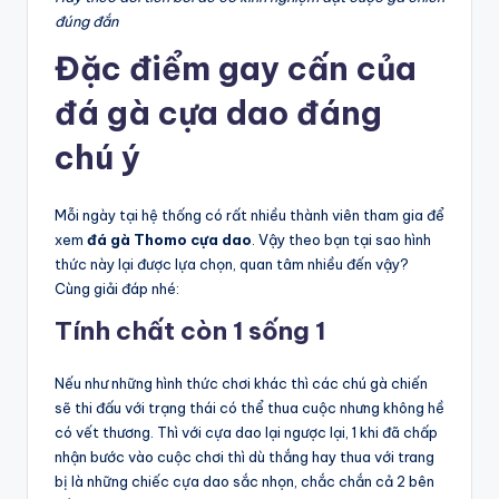
đúng đắn
Đặc điểm gay cấn của
đá gà cựa dao đáng
chú ý
Mỗi ngày tại hệ thống có rất nhiều thành viên tham gia để
xem
đá gà Thomo cựa dao
. Vậy theo bạn tại sao hình
thức này lại được lựa chọn, quan tâm nhiều đến vậy?
Cùng giải đáp nhé:
Tính chất còn 1 sống 1
Nếu như những hình thức chơi khác thì các chú gà chiến
sẽ thi đấu với trạng thái có thể thua cuộc nhưng không hề
có vết thương. Thì với cựa dao lại ngược lại, 1 khi đã chấp
nhận bước vào cuộc chơi thì dù thắng hay thua với trang
bị là những chiếc cựa dao sắc nhọn, chắc chắn cả 2 bên