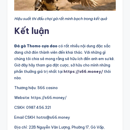
Hiệu suất thi đấu chọi gà rất minh bạch trong kết quả
Kết luận
Đá gà Thomo cựa dao
có rất nhiều nội dung đặc sắc
đang chờ đón thành viên đến khai thác. Với những gì
chúng tôi chia sẻ mong rằng sẽ hữu ích đến anh em sư kê.
Giờ đây hãy tham gia đặt cược, sở hữu cho mình những
phần thưởng giá trị nhất tại
https://s66.money/
thôi
nào.
Thương hiệu: S66 casino
Website: https://s66.money/
CSKH: 0987.456.321
Email CSKH: hotro@s66.money
Địa chỉ: 22B Nguyễn Văn Lượng, Phường 17, Gò Vấp,