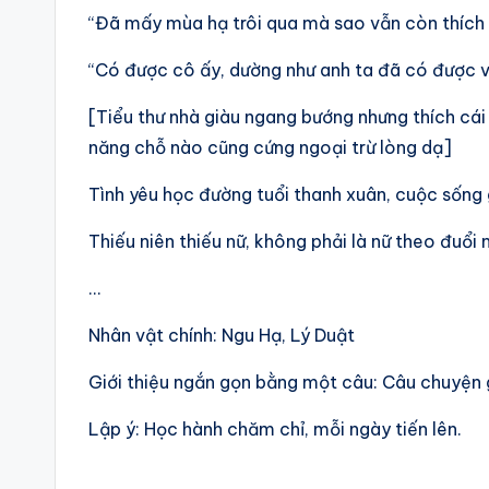
“Đã mấy mùa hạ trôi qua mà sao vẫn còn thích
“Có được cô ấy, dường như anh ta đã có được v
[Tiểu thư nhà giàu ngang bướng nhưng thích cái
năng chỗ nào cũng cứng ngoại trừ lòng dạ]
Tình yêu học đường tuổi thanh xuân, cuộc sống 
Thiếu niên thiếu nữ, không phải là nữ theo đuổi
…
Nhân vật chính: Ngu Hạ, Lý Duật
Giới thiệu ngắn gọn bằng một câu: Câu chuyện 
Lập ý: Học hành chăm chỉ, mỗi ngày tiến lên.