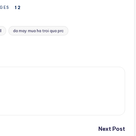
1
2
GES
l
da may mua ha troi qua prc
Next Post