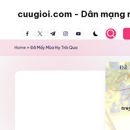
cuugioi.com - Dân mạng 
facebook.com
twitter.com
t.me
instagram.com
youtube.com
Home
»
Đã Mấy Mùa Hạ Trôi Qua