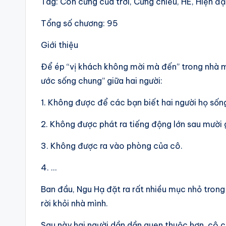
Tag: Con cưng của trời, Cưng chiều, HE, Hiện đạ
Tổng số chương: 95
Giới thiệu
Để ép “vị khách không mời mà đến” trong nhà mìn
ước sống chung” giữa hai người:
1. Không được để các bạn biết hai người họ sốn
2. Không được phát ra tiếng động lớn sau mười
3. Không được ra vào phòng của cô.
4. …
Ban đầu, Ngu Hạ đặt ra rất nhiều mục nhỏ trong
rời khỏi nhà mình.
Sau này hai người dần dần quen thuộc hơn, cô 