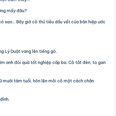
ưởng mấy đâu?
có sao… Bây giờ cô thủ tiêu dấu vết của bản hiệp ước
òng Lý Duật vang lên tiếng gõ.
ìm anh đòi quà tốt nghiệp cấp ba. Cô tắt đèn, to gan
ữ mười tám tuổi, hôn lên môi cô một cách chân
đỉnh.