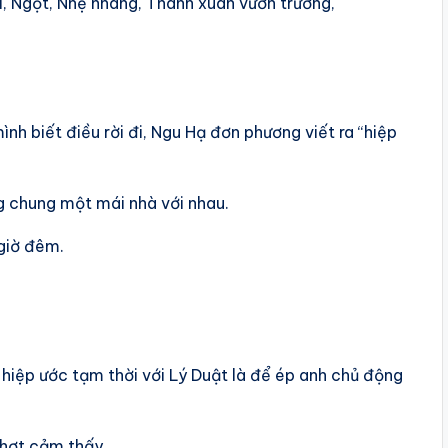
i, Ngọt, Nhẹ nhàng, Thanh xuân vườn trường,
h biết điều rời đi, Ngu Hạ đơn phương viết ra “hiệp
g chung một mái nhà với nhau.
 giờ đêm.
 hiệp ước tạm thời với Lý Duật là để ép anh chủ động
chợt cảm thấy…