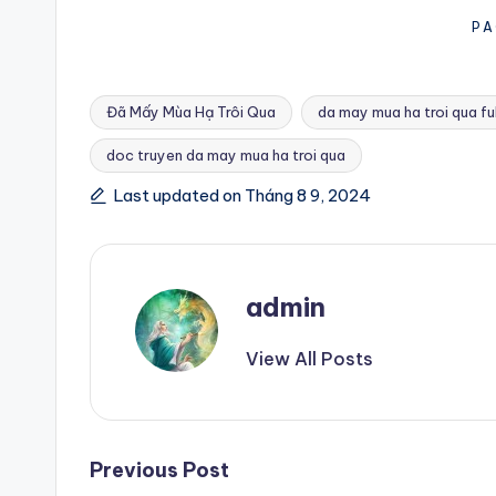
PA
Đã Mấy Mùa Hạ Trôi Qua
da may mua ha troi qua ful
doc truyen da may mua ha troi qua
Tags:
Last updated on Tháng 8 9, 2024
admin
View All Posts
Post
Previous Post