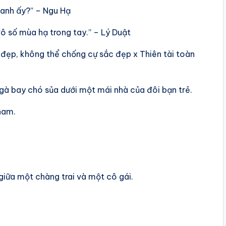
 anh ấy?” – Ngu Hạ
ô số mùa hạ trong tay.” – Lý Duật
 đẹp, không thể chống cự sắc đẹp x Thiên tài toàn
gà bay chó sủa dưới một mái nhà của đôi bạn trẻ.
 nam.
giữa một chàng trai và một cô gái.