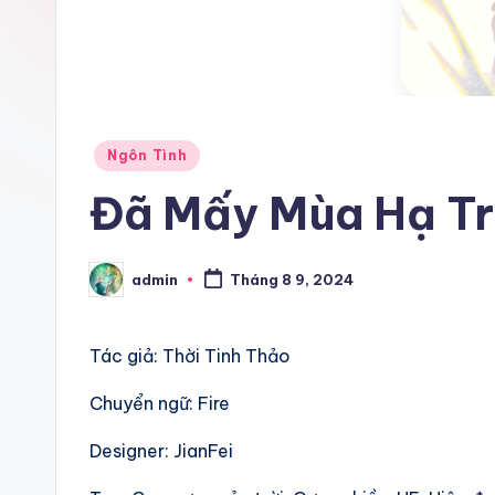
Posted
Ngôn Tình
in
Đã Mấy Mùa Hạ Tr
admin
Tháng 8 9, 2024
Posted
by
Tác giả: Thời Tinh Thảo
Chuyển ngữ: Fire
Designer: JianFei