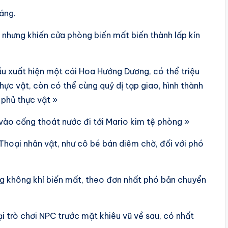
áng.
u nhưng khiến cửa phòng biến mất biến thành lấp kín
u xuất hiện một cái Hoa Hướng Dương, có thể triệu
hực vật, còn có thể cùng quỷ dị tạp giao, hình thành
 phủ thực vật »
vào cống thoát nước đi tới Mario kim tệ phòng »
Thoại nhân vật, như cô bé bán diêm chờ, đối với phó
ng không khí biến mất, theo đơn nhất phó bản chuyển
i trò chơi NPC trước mặt khiêu vũ về sau, có nhất