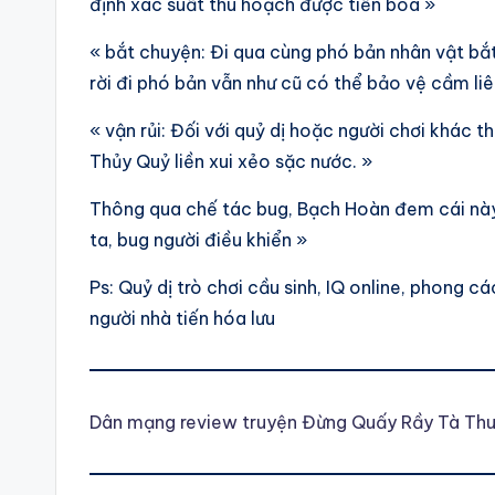
định xác suất thu hoạch được tiền boa »
« bắt chuyện: Đi qua cùng phó bản nhân vật b
rời đi phó bản vẫn như cũ có thể bảo vệ cầm liê
« vận rủi: Đối với quỷ dị hoặc người chơi khác t
Thủy Quỷ liền xui xẻo sặc nước. »
Thông qua chế tác bug, Bạch Hoàn đem cái này 
ta, bug người điều khiển »
Ps: Quỷ dị trò chơi cầu sinh, IQ online, phong c
người nhà tiến hóa lưu
Dân mạng review truyện Đừng Quấy Rầy Tà Th