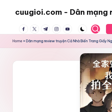
cuugioi.com - Dân mạng 
facebook.com
twitter.com
t.me
instagram.com
youtube.com
Home
»
Dân mạng review truyện Cả Nhà Biến Trang Giấy Ng