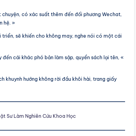
ắt chuyện, có xác suất thêm đến đối phương Wechat,
n hệ. »
hi triển, sẽ khiến cho không may, nghe nói có một cái
đến cái khác phó bản làm sập, quyển sách lại tên, «
ách khuynh hướng không rời đầu khôi hài, trang giấy
uật Sư Làm Nghiên Cứu Khoa Học