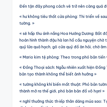
Đến tận đây phong cách vẽ trở nên càng quá đ
« hư không tiêu thất cửa phòng: Thi triển về sa
tường. »
« sẽ hấp thu ánh nắng Hoa Hướng Dương: Bắt đầ
hoán hình thành đậu hà lan hồ cầu nguyện chờ t
quỷ lửa quả hạch, gõ cửa quỷ đồ ăn hỏi, chờ âm
« Mario kim tệ phòng: Theo trong phó bản tiến 
« Đồng Thoại sách: Ngẫu nhiên xuất hiện Đồng 
bản tạo thành không thể biết ảnh hưởng »
« tường không khí biến mất thuật: Phó bản tườ
thành mở ra thế giới, phó bản bản đồ vô hạn! »
« nghĩ thưởng thức th·iếp thân dáng múa sao: Tạ