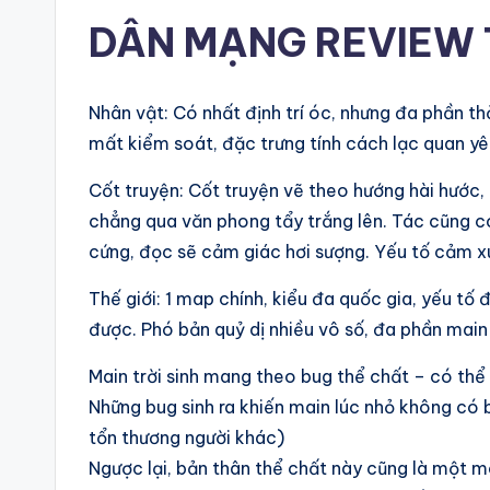
DÂN MẠNG REVIEW
Nhân vật: Có nhất định trí óc, nhưng đa phần thờ
mất kiểm soát, đặc trưng tính cách lạc quan yê
Cốt truyện: Cốt truyện vẽ theo hướng hài hước,
chẳng qua văn phong tẩy trắng lên. Tác cũng có
cứng, đọc sẽ cảm giác hơi sượng. Yếu tố cảm x
Thế giới: 1 map chính, kiểu đa quốc gia, yếu tố
được. Phó bản quỷ dị nhiều vô số, đa phần mai
Main trời sinh mang theo bug thể chất – có thể 
Những bug sinh ra khiến main lúc nhỏ không có bạ
tổn thương người khác)
Ngược lại, bản thân thể chất này cũng là một 