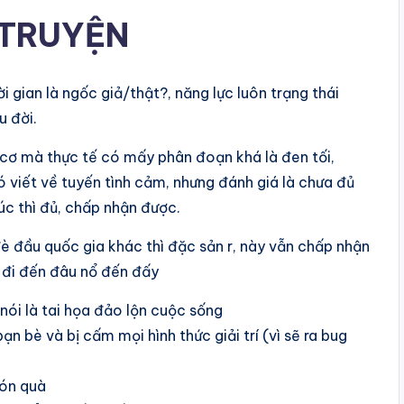
 TRUYỆN
i gian là ngốc giả/thật?, năng lực luôn trạng thái
u đời.
 cơ mà thực tế có mấy phân đoạn khá là đen tối,
 viết về tuyến tình cảm, nhưng đánh giá là chưa đủ
úc thì đủ, chấp nhận được.
 đè đầu quốc gia khác thì đặc sản r, này vẫn chấp nhận
n đi đến đâu nổ đến đấy
nói là tai họa đảo lộn cuộc sống
n bè và bị cấm mọi hình thức giải trí (vì sẽ ra bug
món quà