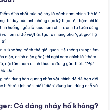
Điểm đỉnh nhất của bộ này là cách nam chính “bẻ lái”
úng, tư duy của anh chàng cực kỳ thực tế, thậm chí là
 tình huống ngầu lòi của nam chính, anh ta toàn dùng
vô liêm sỉ để vượt ải, tạo ra những pha “gạt giò” hệ
trí.
n từ khoảng cách thế giới quan. Hệ thống thì nghiêm
ản diện, chính diện gốc) thì nghĩ nam chính là “thâm
i đó, nội tâm nam chính thực ra đang gào thét:
“Mệt
iền đi!”
.
 cần dùng hào quang nhân vật chính để đè bẹp đối
 biết rõ kịch bản, biết “diễn” đúng lúc, đúng chỗ và
ger: Có đáng nhảy hố không?