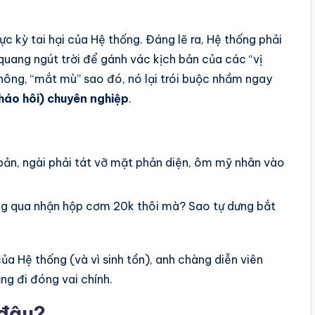
c kỳ tai hại của Hệ thống. Đáng lẽ ra, Hệ thống phải
 quang ngút trời để gánh vác kịch bản của các “vị
không, “mắt mù” sao đó, nó lại trói buộc nhầm ngay
háo hôi) chuyên nghiệp
.
 bản, ngài phải tát vỡ mặt phản diện, ôm mỹ nhân vào
ang qua nhận hộp cơm 20k thôi mà? Sao tự dưng bắt
ủa Hệ thống (và vì sinh tồn), anh chàng diễn viên
ng đi đóng vai chính.
 đâu?