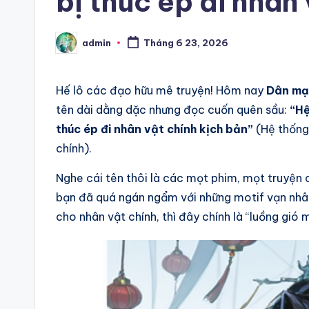
bị thúc ép đi nhân
admin
Tháng 6 23, 2026
Posted
by
Hế lô các đạo hữu mê truyện! Hôm nay
Dân mạ
tên dài dằng dặc nhưng đọc cuốn quên sầu:
“Hệ
thúc ép đi nhân vật chính kịch bản”
(Hệ thống 
chính).
Nghe cái tên thôi là các mọt phim, mọt truyện 
bạn đã quá ngán ngẩm với những motif vạn nhân
cho nhân vật chính, thì đây chính là “luồng gió m