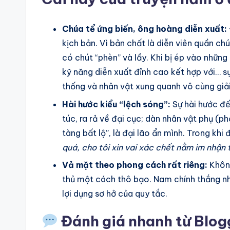
Chúa tể ứng biến, ông hoàng diễn xuất:
kịch bản. Vì bản chất là diễn viên quần ch
có chút “phèn” và lầy. Khi bị ép vào những
kỹ năng diễn xuất đỉnh cao kết hợp với… sự 
thống và nhân vật xung quanh vô cùng giải 
Hài hước kiểu “lệch sóng”:
Sự hài hước đế
túc, ra rả về đại cục; dàn nhân vật phụ (ph
tàng bất lộ”, là đại lão ẩn mình. Trong kh
quá, cho tôi xin vai xác chết nằm im nhận t
Vả mặt theo phong cách rất riêng:
Không
thủ một cách thô bạo. Nam chính thắng nhờ
lợi dụng sơ hở của quy tắc.
Đánh giá nhanh từ Blog