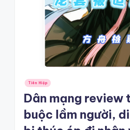
Posted
Tiên Hiệp
in
Dân mạng review 
buộc lầm người, d