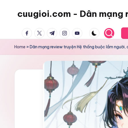
cuugioi.com - Dân mạng 
facebook.com
twitter.com
t.me
instagram.com
youtube.com
Home
»
Dân mạng review truyện Hệ thống buộc lầm người, di