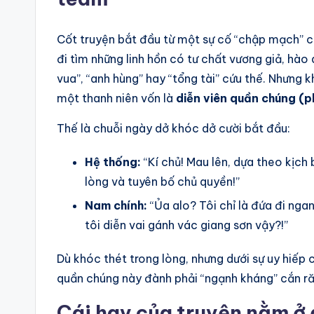
Cốt truyện bắt đầu từ một sự cố “chập mạch” cự
đi tìm những linh hồn có tư chất vương giả, hào
vua”, “anh hùng” hay “tổng tài” cứu thế. Nhưng 
một thanh niên vốn là
diễn viên quần chúng (p
Thế là chuỗi ngày dở khóc dở cười bắt đầu:
Hệ thống:
“Kí chủ! Mau lên, dựa theo kịch
lòng và tuyên bố chủ quyền!”
Nam chính:
“Ủa alo? Tôi chỉ là đứa đi ng
tôi diễn vai gánh vác giang sơn vậy?!”
Dù khóc thét trong lòng, nhưng dưới sự uy hiếp c
quần chúng này đành phải “ngạnh kháng” cắn ră
Cái hay của truyện nằm ở