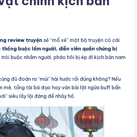
 vật chính kịch bản
ng review truyện
sẽ “mổ xẻ” một bộ truyện có cái
 thống buộc lầm người, diễn viên quần chúng bị
trói buộc nhầm người, pháo hôi bị ép đi kịch bản nam
cũng đủ đoán ra “mùi” hài hước rồi đúng không? Nếu
 mê, tổng tài bá đạo hay ván bài lật ngửa buff bẩn
ới” siêu lầy lội đáng để nhảy hố.