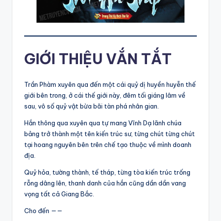
GIỚI THIỆU VẮN TẮT
Trần Phàm xuyên qua đến một cái quỷ dị huyền huyễn thế
giới bên trong, ở cái thế giới này, đêm tối giáng lâm về
sau, vô số quỷ vật bừa bãi tàn phá nhân gian.
Hắn thông qua xuyên qua tự mang Vĩnh Dạ lãnh chúa
bảng trở thành một tên kiến trúc sư, từng chút từng chút
tại hoang nguyên bên trên chế tạo thuộc về mình doanh
địa.
Quỷ hỏa, tường thành, tế tháp, từng tòa kiến trúc trống
rỗng dâng lên, thanh danh của hắn cũng dần dần vang
vọng tất cả Giang Bắc.
Cho đến ——