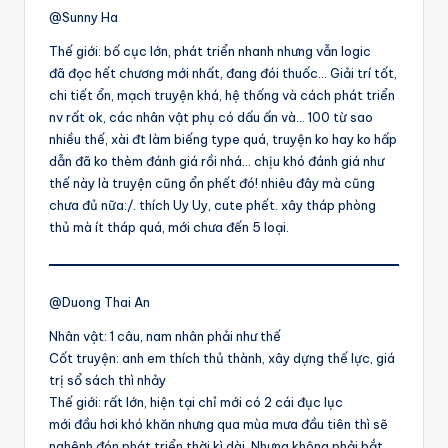
@Sunny Ha
Thế giới: bố cục lớn, phát triển nhanh nhưng vẫn logic
đã đọc hết chương mới nhất, đang đói thuốc… Giải trí tốt,
chi tiết ổn, mạch truyện khá, hệ thống và cách phát triển
nv rất ok, các nhân vật phụ có dấu ấn và… 100 từ sao
nhiều thế, xài đt làm biếng type quá, truyện ko hay ko hấp
dẫn đã ko thèm đánh giá rồi nhá… chịu khó đánh giá như
thế này là truyện cũng ổn phết đó! nhiêu đây mà cũng
chưa đủ nữa:/. thích Uy Uy, cute phết. xây tháp phòng
thủ mà ít tháp quá, mới chưa đến 5 loại.
@Duong Thai An
Nhân vật: 1 câu, nam nhân phải như thế
Cốt truyện: anh em thích thủ thành, xây dựng thế lực, giá
trị sổ sách thì nhảy
Thế giới: rất lớn, hiện tại chỉ mới có 2 cái đục lục
mới đầu hơi khó khăn nhưng qua mùa mưa đầu tiên thì sẽ
nghênh đón phát triển thời kì dài. Nhưng không phải bắt