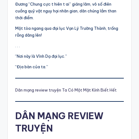
Đương “Chung cực t·hiên t·ai” giáng lâm, vô số điên
cuồng quỷ vật nguy hại nhân gian, dân chúng lầm than
thời điểm.
Một tòa ngang qua đại lục Vạn Lý Trường Thành, trống
rỗng dâng lên!
. . .
“Nơi này là Vĩnh Dạ đại lục.”
“Địa bàn của ta.”
Dân mạng review truyện Ta Có Một Mặt Kính Biết Hết
DÂN MẠNG REVIEW
TRUYỆN