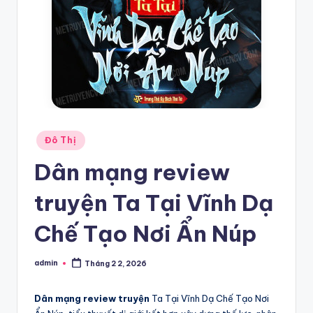
Posted
Đô Thị
in
Dân mạng review
truyện Ta Tại Vĩnh Dạ
Chế Tạo Nơi Ẩn Núp
admin
Tháng 2 2, 2026
Posted
by
Dân mạng review truyện
Ta Tại Vĩnh Dạ Chế Tạo Nơi