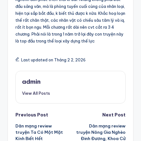
đầu sảng văn, mà là phòng tuyến cuối cùng của nhân loại,
hiện tại sắp bắt đầu, k biết thủ được k nữa. Khắc hoạ loạn
thế rất chân thật, các nhân vật có chiều sâu tâm lý và iq,
rất ít bọn ngu. Mỗi chương rất dài nên cvt cắt ra 3 4
chương. Phải nói là trong 1 năm trở lại đây con truyện này
là top đầu trong thể loại xây dựng thế lực
Last updated on Tháng 2 2, 2026
admin
View All Posts
Post
Previous Post
Next Post
Dân mạng review
Dân mạng review
navigation
truyện Ta Có Một Mặt
truyện Nông Gia Nghèo
Kính Biết Hết
Đinh Đương, Khoa Cử