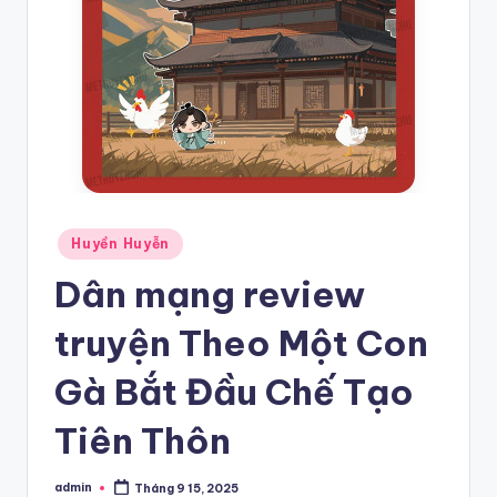
Posted
Huyền Huyễn
in
Dân mạng review
truyện Theo Một Con
Gà Bắt Đầu Chế Tạo
Tiên Thôn
admin
Tháng 9 15, 2025
Posted