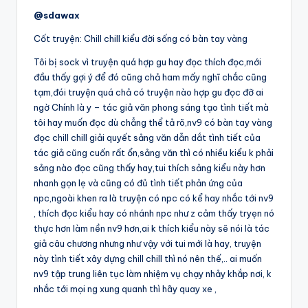
@sdawax
Cốt truyện: Chill chill kiểu đời sống có bàn tay vàng
Tôi bị sock vì truyện quá hợp gu hay đọc thích đọc,mới
đầu thấy gợi ý để đó cũng chả ham mấy nghĩ chắc cũng
tạm,đói truyện quá chả có truyện nào hợp gu đọc đỡ ai
ngờ Chính là y – tác giả văn phong sáng tạo tình tiết mà
tôi hay muốn đọc dù chẳng thể tả rõ,nv9 có bàn tay vàng
đọc chill chill giải quyết sảng văn dẫn dắt tình tiết của
tác giả cũng cuốn rất ổn,sảng văn thì có nhiều kiểu k phải
sảng nào đọc cũng thấy hay,tui thích sảng kiểu này hơn
nhanh gọn lẹ và cũng có đủ tình tiết phản ứng của
npc,ngoài khen ra là truyện có npc có kể hay nhắc tới nv9
, thích đọc kiểu hay có nhánh npc như z cảm thấy tryẹn nó
thực hơn làm nền nv9 hơn,ai k thích kiểu này sẽ nói là tác
giả câu chương nhưng như vậy với tui mới là hay, truyện
này tình tiết xây dựng chill chill thì nó nên thế,.. ai muốn
nv9 tập trung liên tục làm nhiệm vụ chạy nhảy khắp nơi, k
nhắc tới mọi ng xung quanh thì hãy quay xe ,