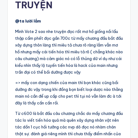
TRUYỆN
@ta lười lắm
Mình Vote 2 sao nhe truyện đọc rất mơ hồ giống nồi lẩu
thập cẩm phết đọc gần 700c từ mấy chương đầu bắt đầu
xây dựng thôn làng thì miêu tả chưa rõ ràng lắm vẫn mơ
hồ nhưng mấy cái tiến hóa thì miêu tả rõ ( chẳng khác nào
câu chương) mà cảm giác nó có lỗ thủng dữ ví dụ như cái
kiểu nhìn thấy lộ tuyến tiến hóa là hack của main nhưng
trần đại có thể bồi dưỡng được vậy
=> mấy con dạng chiến của main thì bọn khác cũng bồi
dưỡng đc vậy trong khi đồng bọn biết loại dược nào thằng
main nó cần để up cấp cho pet thì tụi nó vẫn làm đc à tới
đây là thấy cấn cấn rồi.
Từ c600 là bắt đầu câu chương chắc do mấy chương đầu
tác lo viết tiến hóa quá mà quên xây dựng nhân vật nên
tác dồn 1 cục hồi tưởng các nvp dô đọc nó nhàm chán
thật sự. đánh giá riêng mình thì chưa thấy điểm nhấn của