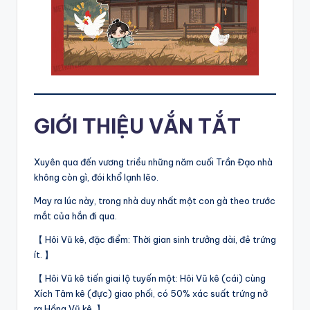
GIỚI THIỆU VẮN TẮT
Xuyên qua đến vương triều những năm cuối Trần Đạo nhà
không còn gì, đói khổ lạnh lẽo.
May ra lúc này, trong nhà duy nhất một con gà theo trước
mắt của hắn đi qua.
【 Hôi Vũ kê, đặc điểm: Thời gian sinh trưởng dài, đẻ trứng
ít. 】
【 Hôi Vũ kê tiến giai lộ tuyến một: Hôi Vũ kê (cái) cùng
Xích Tâm kê (đực) giao phối, có 50% xác suất trứng nở
ra Hồng Vũ kê. 】