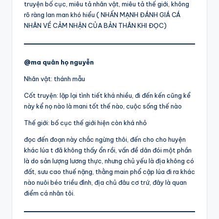
truyện bố cục, miêu tả nhân vật, miêu tả thế giới, không
rõ ràng lan man khó hiểu ( NHẤN MẠNH ĐÁNH GIÁ CÁ
NHÂN VỀ CẢM NHẬN CỦA BẢN THÂN KHI ĐỌC)
@ma quân họ nguyễn
Nhân vật: thánh mẫu
Cốt truyện: lặp lại tình tiết khá nhiều, đi đến kến cũng kể
này kể nọ nào là mani tốt thế nào, cuộc sống thế nào
Thế giới: bố cục thế giới hiện còn khá nhỏ
đọc đến đoạn này chắc ngừng thôi, đến cho cho huyện
khác lúa t đã không thấy ổn rồi, vấn đề dân đói một phần
là do sản lượng lương thực, nhưng chủ yếu là địa không có
đất, sưu cao thuế nặng, thằng main phổ cập lúa đi ra khác
nào nuôi béo triều đình, địa chủ đâu cơ trứ, đây là quan
điểm cá nhân tôi.