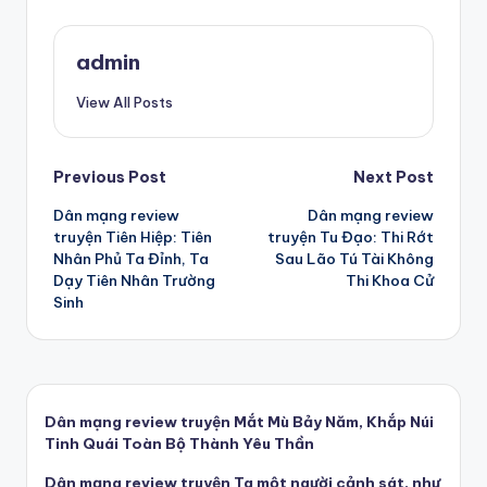
admin
View All Posts
Post
Previous Post
Next Post
Dân mạng review
Dân mạng review
navigation
truyện Tiên Hiệp: Tiên
truyện Tu Đạo: Thi Rớt
Nhân Phủ Ta Đỉnh, Ta
Sau Lão Tú Tài Không
Dạy Tiên Nhân Trường
Thi Khoa Cử
Sinh
Dân mạng review truyện Mắt Mù Bảy Năm, Khắp Núi
Tinh Quái Toàn Bộ Thành Yêu Thần
Dân mạng review truyện Ta một người cảnh sát, như