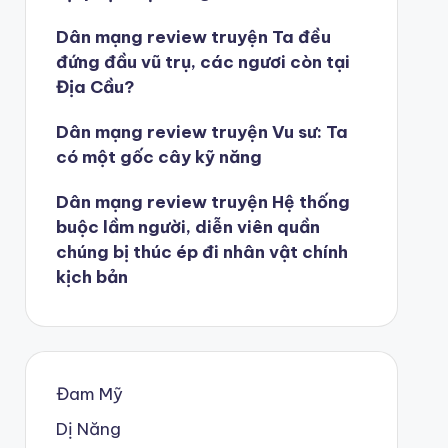
Dân mạng review truyện Ta đều
đứng đầu vũ trụ, các ngươi còn tại
Địa Cầu?
Dân mạng review truyện Vu sư: Ta
có một gốc cây kỹ năng
Dân mạng review truyện Hệ thống
buộc lầm người, diễn viên quần
chúng bị thúc ép đi nhân vật chính
kịch bản
Đam Mỹ
Dị Năng