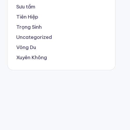
Sưu tầm
Tiên Hiệp
Trọng Sinh
Uncategorized
Võng Du
Xuyên Không