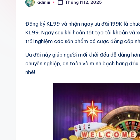
admin
Tháng 11 12, 2025
Posted
by
Đăng ký KL99 và nhận ngay ưu đãi 199K là chươn
KL99. Ngay sau khi hoàn tất tạo tài khoản và 
trải nghiệm các sản phẩm cá cược đẳng cấp như
Ưu đãi này giúp người mới khởi đầu dễ dàng hơn 
chuyên nghiệp, an toàn và minh bạch hàng đầu c
nhé!