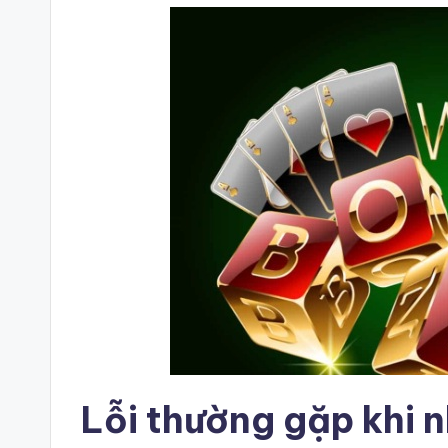
Lỗi thường gặp khi 