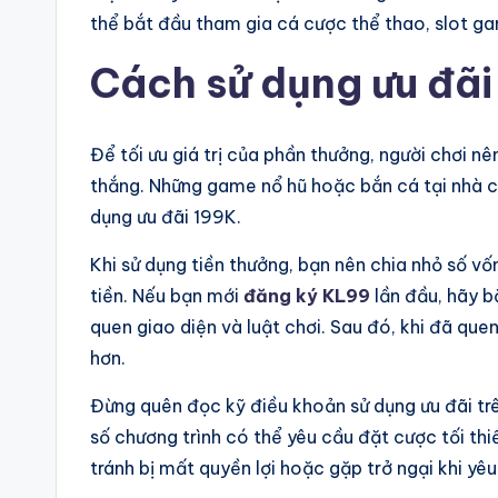
thể bắt đầu tham gia cá cược thể thao, slot g
Cách sử dụng ưu đãi
Để tối ưu giá trị của phần thưởng, người chơi nê
thắng. Những game nổ hũ hoặc bắn cá tại nhà c
dụng ưu đãi 199K.
Khi sử dụng tiền thưởng, bạn nên chia nhỏ số vốn
tiền. Nếu bạn mới
đăng ký KL99
lần đầu, hãy b
quen giao diện và luật chơi. Sau đó, khi đã qu
hơn.
Đừng quên đọc kỹ điều khoản sử dụng ưu đãi tr
số chương trình có thể yêu cầu đặt cược tối thiể
tránh bị mất quyền lợi hoặc gặp trở ngại khi yêu