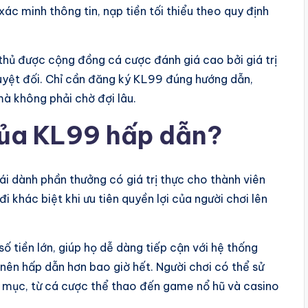
ác minh thông tin, nạp tiền tối thiểu theo quy định
thủ được cộng đồng cá cược đánh giá cao bởi giá trị
tuyệt đối. Chỉ cần đăng ký KL99 đúng hướng dẫn,
mà không phải chờ đợi lâu.
của KL99 hấp dẫn?
cái dành phần thưởng có giá trị thực cho thành viên
i khác biệt khi ưu tiên quyền lợi của người chơi lên
ố tiền lớn, giúp họ dễ dàng tiếp cận với hệ thống
nên hấp dẫn hơn bao giờ hết. Người chơi có thể sử
 mục, từ cá cược thể thao đến game nổ hũ và casino