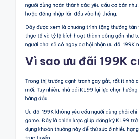
người dùng hoàn thành các yêu cầu cơ bản như x
hoặc đăng nhập lần đầu vào hệ thống.
Đây được xem là chương trình tặng thưởng tân 
thực tế và tỷ lệ kích hoạt thành công gần như 
người chơi sẽ có ngay cơ hội nhận ưu đãi 199K 
Vì sao ưu đãi 199K 
Trong thị trường cạnh tranh gay gắt, rất ít nhà 
mới. Tuy nhiên, nhà cái KL99 lại lựa chọn hướng đ
hàng đầu.
Ưu đãi 199K không yêu cầu người dùng phải chi s
game. Đây là chiến lược giúp đăng ký KL99 trở 
dụng khoản thưởng này để thử sức ở nhiều hạng
trực tuyến.