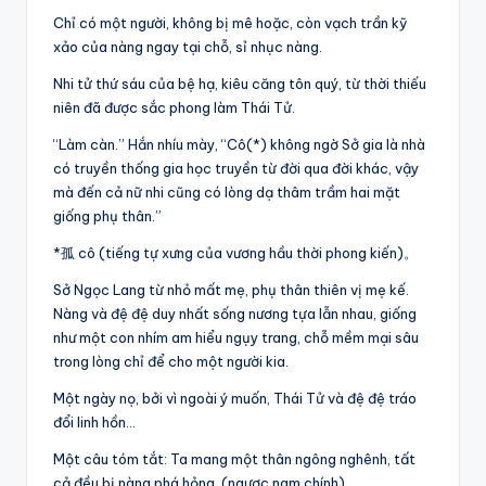
Chỉ có một người, không bị mê hoặc, còn vạch trần kỹ
xảo của nàng ngay tại chỗ, sỉ nhục nàng.
Nhi tử thứ sáu của bệ hạ, kiêu căng tôn quý, từ thời thiếu
niên đã được sắc phong làm Thái Tử.
“Làm càn.” Hắn nhíu mày, “Cô(*) không ngờ Sở gia là nhà
có truyền thống gia học truyền từ đời qua đời khác, vậy
mà đến cả nữ nhi cũng có lòng dạ thâm trầm hai mặt
giống phụ thân.”
*孤 cô (tiếng tự xưng của vương hầu thời phong kiến)。
Sở Ngọc Lang từ nhỏ mất mẹ, phụ thân thiên vị mẹ kế.
Nàng và đệ đệ duy nhất sống nương tựa lẫn nhau, giống
như một con nhím am hiểu ngụy trang, chỗ mềm mại sâu
trong lòng chỉ để cho một người kia.
Một ngày nọ, bởi vì ngoài ý muốn, Thái Tử và đệ đệ tráo
đổi linh hồn…
Một câu tóm tắt: Ta mang một thân ngông nghênh, tất
cả đều bị nàng phá hỏng. (ngược nam chính)