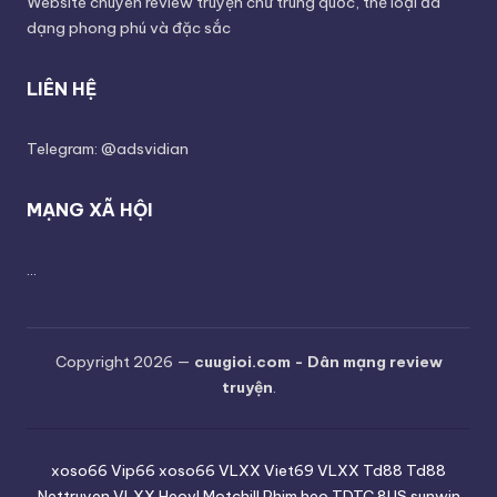
Website chuyên review truyện chữ trung quốc, thể loại đa
dạng phong phú và đặc sắc
LIÊN HỆ
Telegram: @adsvidian
MẠNG XÃ HỘI
...
Copyright 2026 —
cuugioi.com - Dân mạng review
truyện
.
xoso66
Vip66
xoso66
VLXX
Viet69
VLXX
Td88
Td88
Nettruyen
VLXX
Heovl
Motchill
Phim heo
TDTC
8US
sunwin