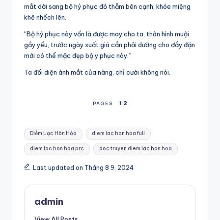
mắt dời sang bộ hỷ phục đỏ thẫm bên cạnh, khóe miệng
khẽ nhếch lên.
“Bộ hỷ phục này vốn là được may cho ta, thân hình muội
gầy yếu, trước ngày xuất giá cần phải dưỡng cho đầy đặn
mới có thể mặc đẹp bộ y phục này.”
Ta đối diện ánh mắt của nàng, chỉ cười không nói.
1
2
PAGES
Tags:
Diễm Lạc Hôn Hỏa
diem lac hon hoa full
diem lac hon hoa prc
doc truyen diem lac hon hoa
Last updated on Tháng 8 9, 2024
admin
View All Posts