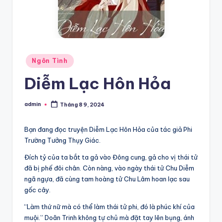
Posted
Ngôn Tình
in
Diễm Lạc Hôn Hỏa
admin
Tháng 8 9, 2024
Posted
by
Bạn đang đọc truyện Diễm Lạc Hôn Hỏa của tác giả Phi
Trường Tưởng Thụy Giác.
Đích tỷ của ta bắt ta gả vào Đông cung, gả cho vị thái tử
đã bị phế đôi chân. Còn nàng, vào ngày thái tử Chu Diễm
ngã ngựa, đã cùng tam hoàng tử Chu Lâm hoan lạc sau
gốc cây.
“Làm thứ nữ mà có thể làm thái tử phi, đó là phúc khí của
muội.” Doãn Trinh không tự chủ mà đặt tay lên bụng, ánh