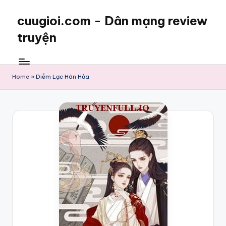
cuugioi.com - Dân mạng review
truyện
Home
»
Diễm Lạc Hôn Hỏa