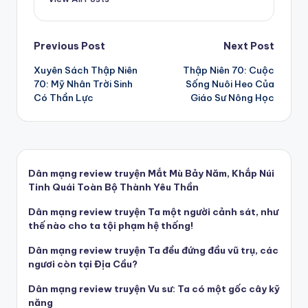
Post
Previous Post
Next Post
Xuyên Sách Thập Niên
Thập Niên 70: Cuộc
navigation
70: Mỹ Nhân Trời Sinh
Sống Nuôi Heo Của
Có Thần Lực
Giáo Sư Nông Học
Dân mạng review truyện Mắt Mù Bảy Năm, Khắp Núi
Tinh Quái Toàn Bộ Thành Yêu Thần
Dân mạng review truyện Ta một người cảnh sát, như
thế nào cho ta tội phạm hệ thống!
Dân mạng review truyện Ta đều đứng đầu vũ trụ, các
ngươi còn tại Địa Cầu?
Dân mạng review truyện Vu sư: Ta có một gốc cây kỹ
năng