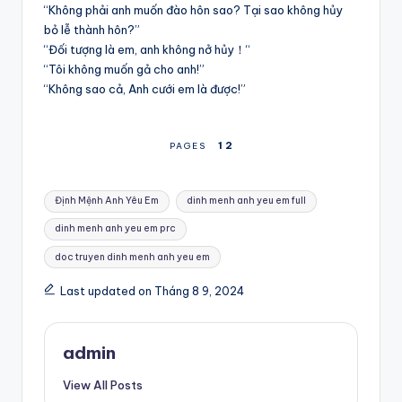
“Không phải anh muốn đào hôn sao? Tại sao không hủy
bỏ lễ thành hôn?”
“Đối tượng là em, anh không nở hủy！“
“Tôi không muốn gả cho anh!”
“Không sao cả, Anh cưới em là được!”
1
2
PAGES
Tags:
Định Mệnh Anh Yêu Em
dinh menh anh yeu em full
dinh menh anh yeu em prc
doc truyen dinh menh anh yeu em
Last updated on Tháng 8 9, 2024
admin
View All Posts