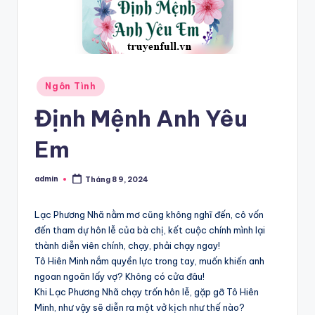
Posted
Ngôn Tình
in
Định Mệnh Anh Yêu
Em
admin
Tháng 8 9, 2024
Posted
by
Lạc Phương Nhã nằm mơ cũng không nghĩ đến, cô vốn
đến tham dự hôn lễ của bà chị, kết cuộc chính mình lại
thành diễn viên chính, chạy, phải chạy ngay!
Tô Hiên Minh nắm quyền lực trong tay, muốn khiến anh
ngoan ngoãn lấy vợ? Không có cửa đâu!
Khi Lạc Phương Nhã chạy trốn hôn lễ, gặp gỡ Tô Hiên
Minh, như vậy sẽ diễn ra một vở kịch như thế nào?