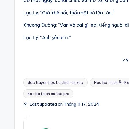
Có một ngày, cô lái chiếc xe mô tô, không cẩn
Lục Ly: “Gió khẽ nổi, thổi mặt hồ lăn tăn.”
Khương Đường: “Văn vở cái gì, nói tiếng người đi
Lục Ly: “Anh yêu em.”
PA
doc truyen hoc ba thich an keo
Học Bá Thích Ăn K
hoc ba thich an keo prc
Tags:
Last updated on Tháng 11 17, 2024