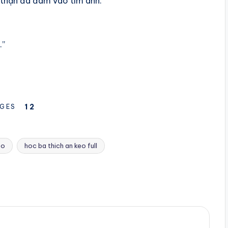
 thận đã đâm vào tim anh.
.”
1
2
GES
ẹo
hoc ba thich an keo full