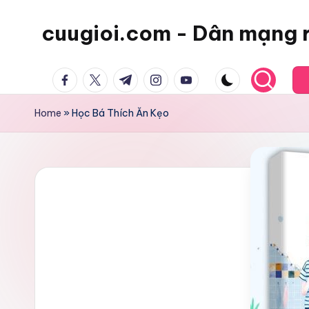
cuugioi.com - Dân mạng 
facebook.com
twitter.com
t.me
instagram.com
youtube.com
Home
»
Học Bá Thích Ăn Kẹo