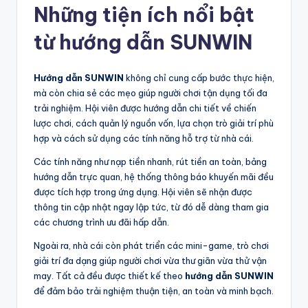
Những tiện ích nổi bật
từ hướng dẫn SUNWIN
Hướng dẫn SUNWIN
không chỉ cung cấp bước thực hiện,
mà còn chia sẻ các mẹo giúp người chơi tận dụng tối đa
trải nghiệm. Hội viên được hướng dẫn chi tiết về chiến
lược chơi, cách quản lý nguồn vốn, lựa chọn trò giải trí phù
hợp và cách sử dụng các tính năng hỗ trợ từ nhà cái.
Các tính năng như nạp tiền nhanh, rút tiền an toàn, bảng
hướng dẫn trực quan, hệ thống thông báo khuyến mãi đều
được tích hợp trong ứng dụng. Hội viên sẽ nhận được
thông tin cập nhật ngay lập tức, từ đó dễ dàng tham gia
các chương trình ưu đãi hấp dẫn.
Ngoài ra, nhà cái còn phát triển các mini-game, trò chơi
giải trí đa dạng giúp người chơi vừa thư giãn vừa thử vận
may. Tất cả đều được thiết kế theo
hướng dẫn SUNWIN
để đảm bảo trải nghiệm thuận tiện, an toàn và minh bạch.