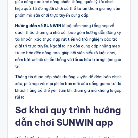
giúp nâng cao khả năng chiến thắng, quản lý tài chính
hiệu quả, từ đó người chơi có thể tự tin tham gia mọi sản
phẩm mà sân chơi trực tuyến cung cấp.
Hướng dẫn về SUNWIN
là bộ cẩm nang tổng hợp về
cách thức tham gia nhà cái, bao gồm hướng dẫn đăng ký
tài khoản, xác thực, nạp rút tiền và trải nghiệm các trò
giải trí trực tuyến. Ngoài ra, nó còn cung cấp những mẹo
từ cơ bản đến nâng cao, giúp hội viên hiểu rõ luật chơi,
nắm bắt cơ hội chiến thắng và tối ưu hóa trải nghiệm giải
trí.
Thông tin được cập nhật thường xuyên để đảm bảo chính
xác, phù hợp với mọi phiên bản mới của cổng game từ đó
khách hàng có thể yên tâm khi tham gia mà không lo gặp
rủi ro.
Sơ khai quy trình hướng
dẫn chơi SUNWIN app