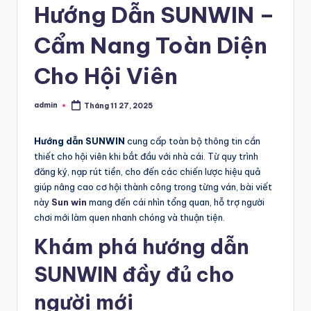
Hướng Dẫn SUNWIN –
Cẩm Nang Toàn Diện
Cho Hội Viên
admin
Tháng 11 27, 2025
Posted
by
Hướng dẫn SUNWIN
cung cấp toàn bộ thông tin cần
thiết cho hội viên khi bắt đầu với nhà cái. Từ quy trình
đăng ký, nạp rút tiền, cho đến các chiến lược hiệu quả
giúp nâng cao cơ hội thành công trong từng ván, bài viết
này
Sun win
mang đến cái nhìn tổng quan, hỗ trợ người
chơi mới làm quen nhanh chóng và thuận tiện.
Khám phá hướng dẫn
SUNWIN đầy đủ cho
người mới