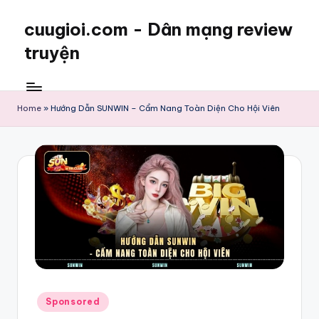
cuugioi.com - Dân mạng review
truyện
Home
»
Hướng Dẫn SUNWIN – Cẩm Nang Toàn Diện Cho Hội Viên
Posted
Sponsored
in