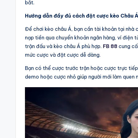
bắt.
Hướng dẫn đầy đủ cách đặt cược kèo Châu 
Để chơi kèo châu Á, bạn cần tài khoản tại nhà c
nạp tiền qua chuyển khoản ngân hàng, ví điện 
trận đấu và kèo châu Á phù hợp.
FB 88
cung cấp
mức cược và đặt cược dễ dàng.
Bạn có thể cược trước trận hoặc cược trực tiếp 
demo hoặc cược nhỏ giúp người mới làm quen mà