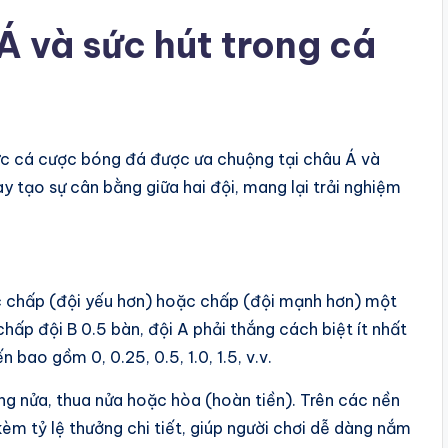
 và sức hút trong cá
hức cá cược bóng đá được ưa chuộng tại châu Á và
ày tạo sự cân bằng giữa hai đội, mang lại trải nghiệm
 chấp (đội yếu hơn) hoặc chấp (đội mạnh hơn) một
 chấp đội B 0.5 bàn, đội A phải thắng cách biệt ít nhất
bao gồm 0, 0.25, 0.5, 1.0, 1.5, v.v.
ng nửa, thua nửa hoặc hòa (hoàn tiền). Trên các nền
kèm tỷ lệ thưởng chi tiết, giúp người chơi dễ dàng nắm