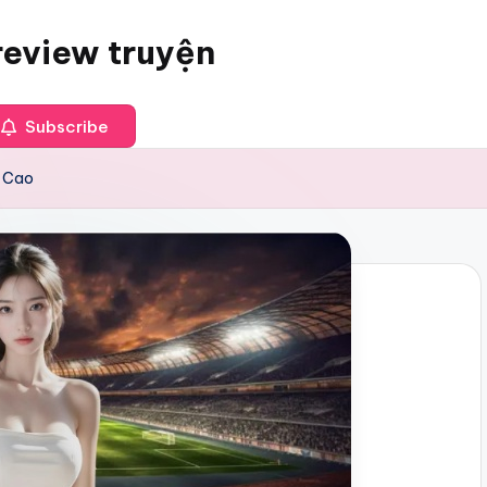
review truyện
Subscribe
n Cao