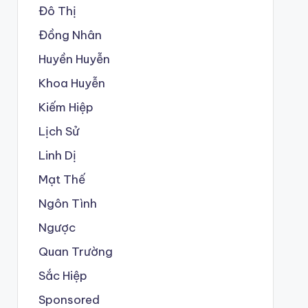
Đô Thị
Đồng Nhân
Huyền Huyễn
Khoa Huyễn
Kiếm Hiệp
Lịch Sử
Linh Dị
Mạt Thế
Ngôn Tình
Ngược
Quan Trường
Sắc Hiệp
Sponsored