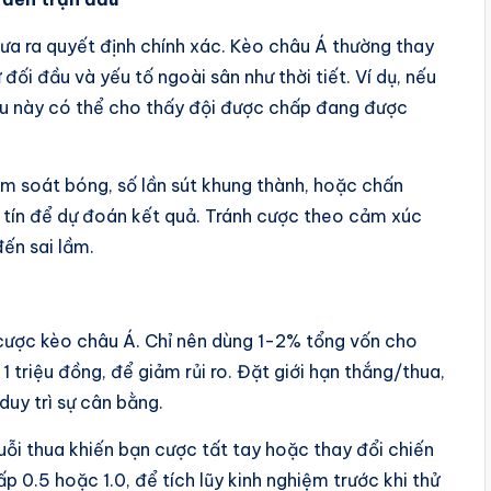
đưa ra quyết định chính xác. Kèo châu Á thường thay
 đối đầu và yếu tố ngoài sân như thời tiết. Ví dụ, nếu
iều này có thể cho thấy đội được chấp đang được
iểm soát bóng, số lần sút khung thành, hoặc chấn
y tín để dự đoán kết quả. Tránh cược theo cảm xúc
ến sai lầm.
 cược kèo châu Á. Chỉ nên dùng 1-2% tổng vốn cho
triệu đồng, để giảm rủi ro. Đặt giới hạn thắng/thua,
duy trì sự cân bằng.
uỗi thua khiến bạn cược tất tay hoặc thay đổi chiến
p 0.5 hoặc 1.0, để tích lũy kinh nghiệm trước khi thử