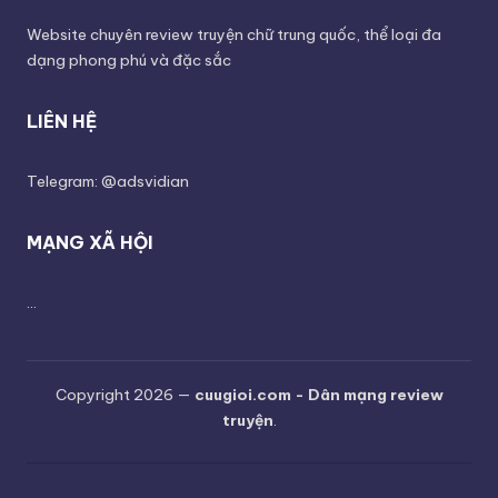
Website chuyên review truyện chữ trung quốc, thể loại đa
dạng phong phú và đặc sắc
LIÊN HỆ
Telegram: @adsvidian
MẠNG XÃ HỘI
...
Copyright 2026 —
cuugioi.com - Dân mạng review
truyện
.