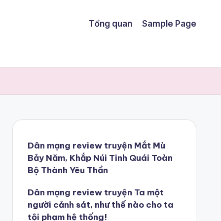
Tổng quan
Sample Page
Dân mạng review truyện Mắt Mù
Bảy Năm, Khắp Núi Tinh Quái Toàn
Bộ Thành Yêu Thần
Dân mạng review truyện Ta một
người cảnh sát, như thế nào cho ta
tội phạm hệ thống!