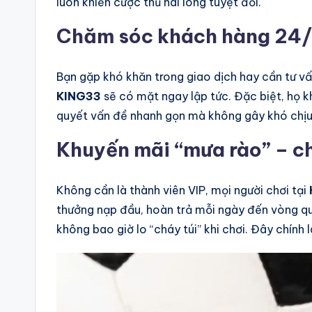
luôn khiến cược thủ hài lòng tuyệt đối.
Chăm sóc khách hàng 24/
Bạn gặp khó khăn trong giao dịch hay cần tư vấ
KING33
sẽ có mặt ngay lập tức. Đặc biệt, họ kh
quyết vấn đề nhanh gọn mà không gây khó chịu
Khuyến mãi “mưa rào” – ch
Không cần là thành viên VIP, mọi người chơi tại
thưởng nạp đầu, hoàn trả mỗi ngày đến vòng qu
không bao giờ lo “cháy túi” khi chơi. Đây chính l