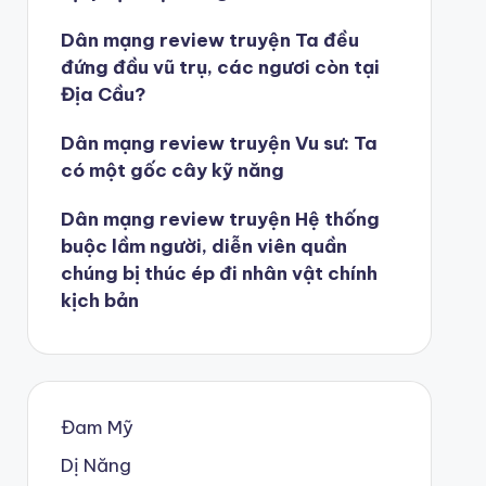
Dân mạng review truyện Ta đều
đứng đầu vũ trụ, các ngươi còn tại
Địa Cầu?
Dân mạng review truyện Vu sư: Ta
có một gốc cây kỹ năng
Dân mạng review truyện Hệ thống
buộc lầm người, diễn viên quần
chúng bị thúc ép đi nhân vật chính
kịch bản
Đam Mỹ
Dị Năng