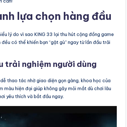
n cần!
ành lựa chọn hàng đầu
iểu lý do vì sao KING 33 lại thu hút cộng đồng game
 đều có thể khiến bạn “gật gù” ngay từ lần đầu trải
ưu trải nghiệm người dùng
 dễ thao tác nhờ giao diện gọn gàng, khoa học của
am màu hiện đại giúp không gây mỏi mắt dù chơi lâu
hơi yêu thích và bắt đầu ngay.