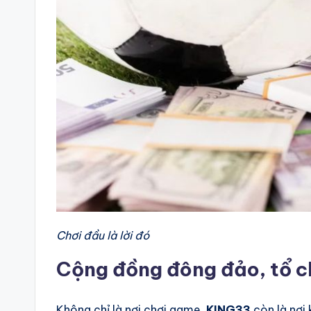
Chơi đầu là lời đó
Cộng đồng đông đảo, tổ c
Không chỉ là nơi chơi game,
KING33
còn là nơi 