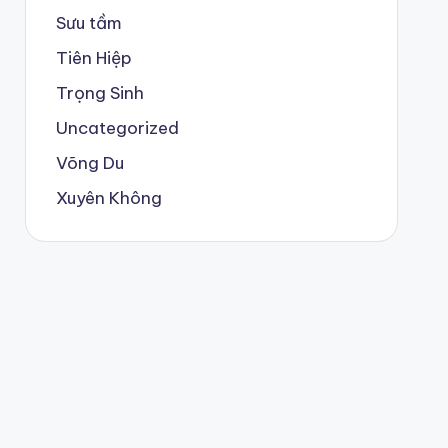
Sưu tầm
Tiên Hiệp
Trọng Sinh
Uncategorized
Võng Du
Xuyên Không