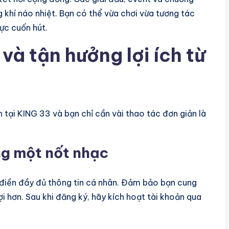
g khí náo nhiệt. Bạn có thể vừa chơi vừa tương tác
ực cuốn hút.
à tận hưởng lợi ích từ
 tại KING 33 và bạn chỉ cần vài thao tác đơn giản là
ng một nốt nhạc
 điền đầy đủ thông tin cá nhân. Đảm bảo bạn cung
ợi hơn. Sau khi đăng ký, hãy kích hoạt tài khoản qua