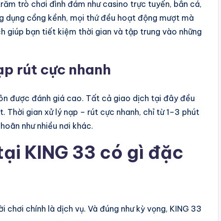
trăm trò chơi đình đám như casino trực tuyến, bắn cá,
ứng dụng cồng kềnh, mọi thứ đều hoạt động mượt mà
ch giúp bạn tiết kiệm thời gian và tập trung vào những
ạp rút cực nhanh
ôn được đánh giá cao. Tất cả giao dịch tại đây đều
Thời gian xử lý nạp – rút cực nhanh, chỉ từ 1–3 phút
ì hoãn như nhiều nơi khác.
tại KING 33 có gì đặc
ời chơi chính là dịch vụ. Và đúng như kỳ vọng, KING 33