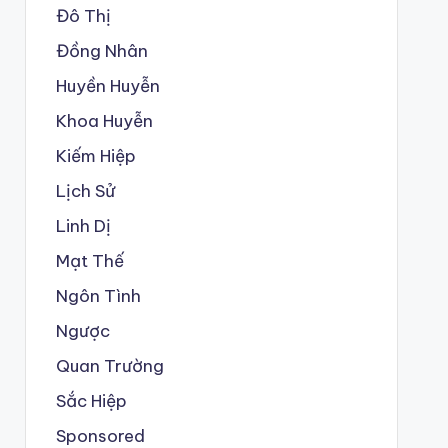
Đô Thị
Đồng Nhân
Huyền Huyễn
Khoa Huyễn
Kiếm Hiệp
Lịch Sử
Linh Dị
Mạt Thế
Ngôn Tình
Ngược
Quan Trường
Sắc Hiệp
Sponsored