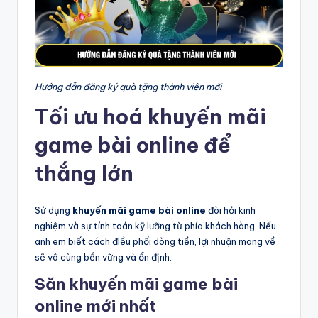
Hướng dẫn đăng ký quà tặng thành viên mới
Tối ưu hoá khuyến mãi
game bài online để
thắng lớn
Sử dụng
khuyến mãi game bài online
đòi hỏi kinh
nghiệm và sự tính toán kỹ lưỡng từ phía khách hàng. Nếu
anh em biết cách điều phối dòng tiền, lợi nhuận mang về
sẽ vô cùng bền vững và ổn định.
Săn khuyến mãi game bài
online mới nhất