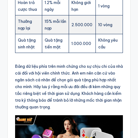
Hoàn trả
1.2% mỗi
Không giới
1 vòng
cược thua
ngày
hạn
Thưởng
15% mỗi lần
2.500.000
10 vòng
nạp lại
nạp
Quà tặng
Quà tặng
Không yêu
1.000.000
sinh nhật
tiền mặt
cầu
Bảng dữ liệu phía trên minh chứng cho sự chịu chi của nhà
cái đối với hội viên chính thức. Anh em nên căn cứ vào
ngân sách cá nhân để chọn gói quà tặng phù hợp nhất
cho mình. Hãy lưu ý rằng mỗi ưu đãi đều đi kèm những quy
tắc riêng biệt về thời gian sử dụng. Khách hàng cần kiểm
tra kỹ thông báo để tránh bỏ lỡ những mốc thời gian nhận
thưởng quan trọng.