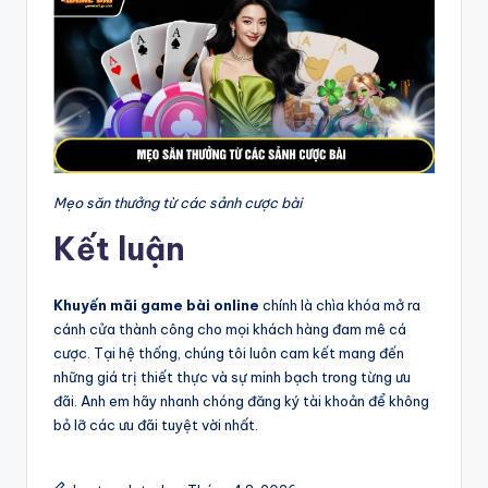
Mẹo săn thưởng từ các sảnh cược bài
Kết luận
Khuyến mãi game bài online
chính là chìa khóa mở ra
cánh cửa thành công cho mọi khách hàng đam mê cá
cược. Tại hệ thống, chúng tôi luôn cam kết mang đến
những giá trị thiết thực và sự minh bạch trong từng ưu
đãi. Anh em hãy nhanh chóng đăng ký tài khoản để không
bỏ lỡ các ưu đãi tuyệt vời nhất.