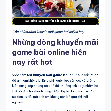
Các chính sách khuyến mãi game bài online hay
Những dòng khuyến mãi
game bài online hiện
nay rất hot
Việc nắm bắt
khuyến mãi game bài online
là cần thiết
để anh em không bị lãng phí nguồn lực sẵn có. Hệ thống
luôn cung cấp những cơ chế đổi thưởng linh hoạt nhằm hỗ
trợ tối đa cho khách hàng. Dưới đây là danh sách những
sự kiện ưu đãi mà anh em không nên bỏ qua khi trải
nghiệm: