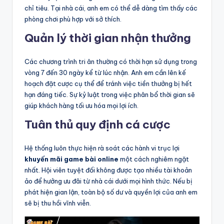
chỉ tiêu. Tại nhà cái, anh em có thể dễ dàng tìm thấy các
phòng chơi phù hợp với sở thích.
Quản lý thời gian nhận thưởng
Các chương trình tri ân thường có thời hạn sử dụng trong
vòng 7 đến 30 ngày kể từ lúc nhận. Anh em cần lên kế
hoạch đặt cược cụ thể để tránh việc tiền thưởng bị hết
hạn đáng tiếc. Sự kỷ luật trong việc phân bổ thời gian sẽ
giúp khách hàng tối ưu hóa mọi lợi ích.
Tuân thủ quy định cá cược
Hệ thống luôn thực hiện rà soát các hành vi trục lợi
khuyến mãi game bài online
một cách nghiêm ngặt
nhất. Hội viên tuyệt đối không được tạo nhiều tài khoản
ảo để hưởng ưu đãi từ nhà cái dưới mọi hình thức. Nếu bị
phát hiện gian lận, toàn bộ số dư và quyền lợi của anh em
sẽ bị thu hồi vĩnh viễn.