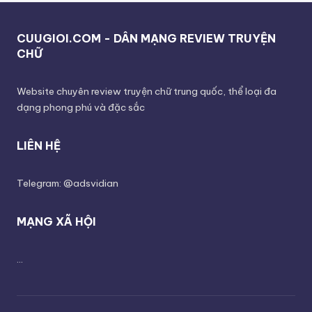
CUUGIOI.COM - DÂN MẠNG REVIEW TRUYỆN
CHỮ
Website chuyên review truyện chữ trung quốc, thể loại đa
dạng phong phú và đặc sắc
LIÊN HỆ
Telegram: @adsvidian
MẠNG XÃ HỘI
...