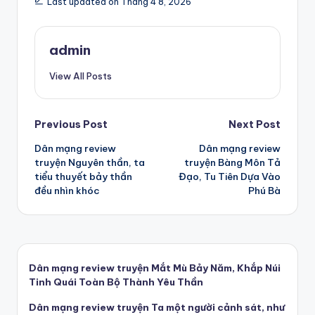
Last updated on Tháng 4 8, 2026
admin
View All Posts
Post
Previous Post
Next Post
Dân mạng review
Dân mạng review
navigation
truyện Nguyên thần, ta
truyện Bàng Môn Tả
tiểu thuyết bảy thần
Đạo, Tu Tiên Dựa Vào
đều nhìn khóc
Phú Bà
Dân mạng review truyện Mắt Mù Bảy Năm, Khắp Núi
Tinh Quái Toàn Bộ Thành Yêu Thần
Dân mạng review truyện Ta một người cảnh sát, như