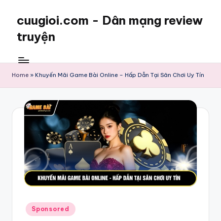
cuugioi.com - Dân mạng review
truyện
Home
»
Khuyến Mãi Game Bài Online – Hấp Dẫn Tại Sân Chơi Uy Tín
Posted
Sponsored
in