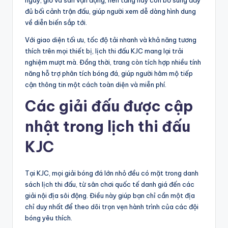
ngày, giờ và sân vận động, nền tảng này còn bổ sung đầy
đủ bối cảnh trận đấu, giúp người xem dễ dàng hình dung
về diễn biến sắp tới.
Với giao diện tối ưu, tốc độ tải nhanh và khả năng tương
thích trên mọi thiết bị, lịch thi đấu KJC mang lại trải
nghiệm mượt mà. Đồng thời, trang còn tích hợp nhiều tính
năng hỗ trợ phân tích bóng đá, giúp người hâm mộ tiếp
cận thông tin một cách toàn diện và miễn phí.
Các giải đấu được cập
nhật trong lịch thi đấu
KJC
Tại KJC, mọi giải bóng đá lớn nhỏ đều có mặt trong danh
sách lịch thi đấu, từ sân chơi quốc tế danh giá đến các
giải nội địa sôi động. Điều này giúp bạn chỉ cần một địa
chỉ duy nhất để theo dõi trọn vẹn hành trình của các đội
bóng yêu thích.