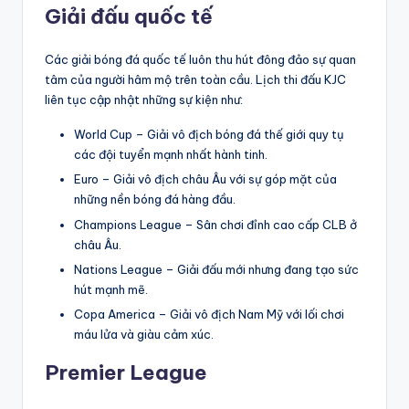
Giải đấu quốc tế
Các giải bóng đá quốc tế luôn thu hút đông đảo sự quan
tâm của người hâm mộ trên toàn cầu. Lịch thi đấu KJC
liên tục cập nhật những sự kiện như:
World Cup – Giải vô địch bóng đá thế giới quy tụ
các đội tuyển mạnh nhất hành tinh.
Euro – Giải vô địch châu Âu với sự góp mặt của
những nền bóng đá hàng đầu.
Champions League – Sân chơi đỉnh cao cấp CLB ở
châu Âu.
Nations League – Giải đấu mới nhưng đang tạo sức
hút mạnh mẽ.
Copa America – Giải vô địch Nam Mỹ với lối chơi
máu lửa và giàu cảm xúc.
Premier League