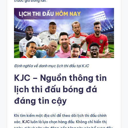
trước giờ bóng lăn.
Định nghĩa về danh mục lịch thi đấu tại KJC
KJC – Nguồn thông tin
lịch thi đấu bóng đá
đáng tin cậy
Khi tìm kiếm một địa chỉ để theo dõi lịch thi đấu chính
xác,
KJC
luôn là lựa chọn hàng đầu. Không chỉ hiển thị