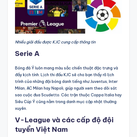
Nhiều giải đấu được KJC cung cấp thông tin
Serie A
Bóng đá Ý luôn mang màu sắc chiến thuật đặc trưng và
đầy kịch tính. Lịch thi đấu KJC sẽ cho bạn thấy rõ lịch
trình của những đội bóng danh tiếng như Juventus, Inter
Milan, AC Milan hay Napoli, giúp người xem theo dõi sát
sao cuộc đua Scudetto. Các trận thuộc Coppa Italia hay
Siêu Cúp Ý cũng nằm trong danh mục cập nhật thường
xuyên.
V-League và các cấp độ đội
tuyển Việt Nam