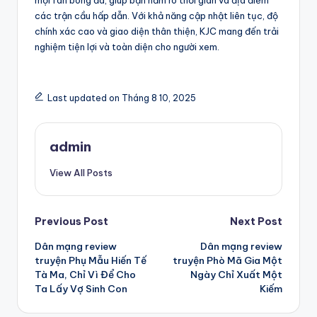
mọi fan bóng đá, giúp bạn nắm rõ thời gian và địa điểm
các trận cầu hấp dẫn. Với khả năng cập nhật liên tục, độ
chính xác cao và giao diện thân thiện, KJC mang đến trải
nghiệm tiện lợi và toàn diện cho người xem.
Last updated on Tháng 8 10, 2025
admin
View All Posts
Post
Previous Post
Next Post
Dân mạng review
Dân mạng review
navigation
truyện Phụ Mẫu Hiến Tế
truyện Phò Mã Gia Một
Tà Ma, Chỉ Vì Để Cho
Ngày Chỉ Xuất Một
Ta Lấy Vợ Sinh Con
Kiếm