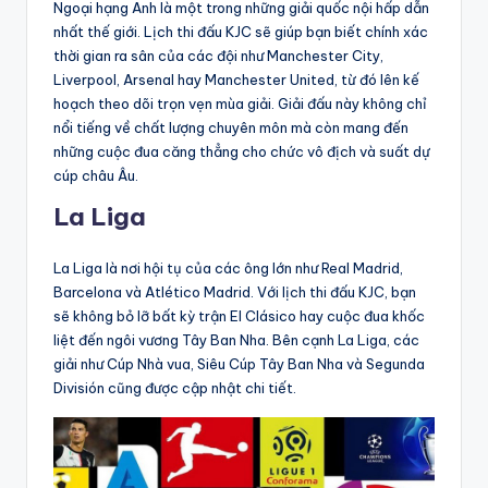
Ngoại hạng Anh là một trong những giải quốc nội hấp dẫn
nhất thế giới. Lịch thi đấu KJC sẽ giúp bạn biết chính xác
thời gian ra sân của các đội như Manchester City,
Liverpool, Arsenal hay Manchester United, từ đó lên kế
hoạch theo dõi trọn vẹn mùa giải. Giải đấu này không chỉ
nổi tiếng về chất lượng chuyên môn mà còn mang đến
những cuộc đua căng thẳng cho chức vô địch và suất dự
cúp châu Âu.
La Liga
La Liga là nơi hội tụ của các ông lớn như Real Madrid,
Barcelona và Atlético Madrid. Với lịch thi đấu KJC, bạn
sẽ không bỏ lỡ bất kỳ trận El Clásico hay cuộc đua khốc
liệt đến ngôi vương Tây Ban Nha. Bên cạnh La Liga, các
giải như Cúp Nhà vua, Siêu Cúp Tây Ban Nha và Segunda
División cũng được cập nhật chi tiết.