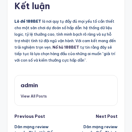
Kết luận
Lô đề 188BET
là nơi quy tụ đầy đủ mọi yếu tố cần thiết
cho một sân chơi dự đoán số hấp dẫn: hệ thống dữ liệu
logic, tỷ lệ thưởng cao, tính minh bạch rõ ràng và sự hỗ
trợ nhiệt tình từ đội ngũ vận hành. Với cam kết mang đến
trải nghiệm trọn vẹn,
Nổ hũ 188BET
tự tin rằng đây sẽ
tiếp tục là lựa chọn hàng đầu của những ai muốn “giải trí
với con số và kiếm thưởng cực hấp dẫn”.
admin
View All Posts
Post
Previous Post
Next Post
Dân mạng review
Dân mạng review
navigation