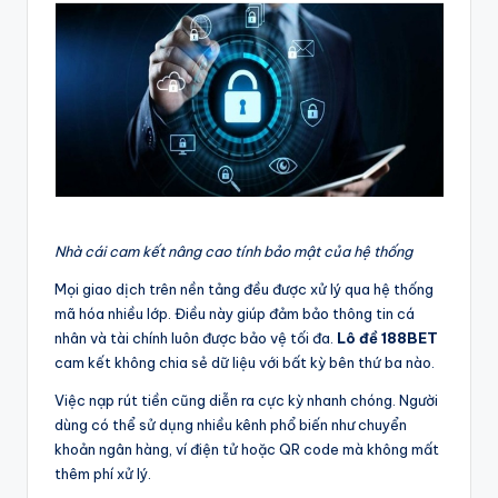
Nhà cái cam kết nâng cao tính bảo mật của hệ thống
Mọi giao dịch trên nền tảng đều được xử lý qua hệ thống
mã hóa nhiều lớp. Điều này giúp đảm bảo thông tin cá
nhân và tài chính luôn được bảo vệ tối đa.
Lô đề 188BET
cam kết không chia sẻ dữ liệu với bất kỳ bên thứ ba nào.
Việc nạp rút tiền cũng diễn ra cực kỳ nhanh chóng. Người
dùng có thể sử dụng nhiều kênh phổ biến như chuyển
khoản ngân hàng, ví điện tử hoặc QR code mà không mất
thêm phí xử lý.