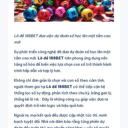
Lô đề 188BET đưa việc dự đoán số học lên một tầm cao
mới
Sự phát triển công nghệ đã đưa dự đoán số học lên một
tầm cao mới.
Lô đề 188BET
tiên phong ứng dụng nền
tảng số hóa để biến việc lựa chọn con số trở thành hành
trình hấp dẫn và hợp lý hơn.
Không chỉ đơn giản là chọn vài con số theo cảm tính,
người tham gia tại
Lô đề 188BET
có thể tiếp cận hệ
thống lọc số tự động, phân tích theo chu kỳ, bảng gan lỳ,
thống kê lô rơi… Đây là những công cụ giúp việc đưa ra
quyết định trở nên logic và hiệu quả hơn.
Ngoài ra, mọi kết quả đều được cập nhật tức thì, minh
bạch tuyệt đối. Nhà cái đảm bảo rằng từng phiên dự
đoán đều tuân thủ quy chuẩn công khai – yếu tố quyết