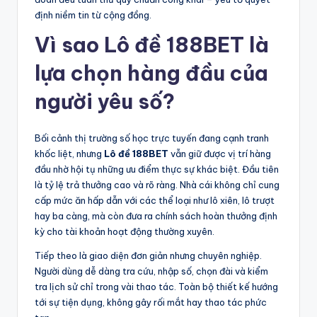
định niềm tin từ cộng đồng.
Vì sao Lô đề 188BET là
lựa chọn hàng đầu của
người yêu số?
Bối cảnh thị trường số học trực tuyến đang cạnh tranh
khốc liệt, nhưng
Lô đề 188BET
vẫn giữ được vị trí hàng
đầu nhờ hội tụ những ưu điểm thực sự khác biệt. Đầu tiên
là tỷ lệ trả thưởng cao và rõ ràng. Nhà cái không chỉ cung
cấp mức ăn hấp dẫn với các thể loại như lô xiên, lô trượt
hay ba càng, mà còn đưa ra chính sách hoàn thưởng định
kỳ cho tài khoản hoạt động thường xuyên.
Tiếp theo là giao diện đơn giản nhưng chuyên nghiệp.
Người dùng dễ dàng tra cứu, nhập số, chọn đài và kiểm
tra lịch sử chỉ trong vài thao tác. Toàn bộ thiết kế hướng
tới sự tiện dụng, không gây rối mắt hay thao tác phức