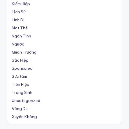
Kiếm Hiệp
Lịch Sử
Linh Dị
Mạt Thế
Ngôn Tình
Ngược
Quan Trường
Sắc Hiệp
Sponsored
Sưu tầm
Tiên Hiệp
Trọng Sinh
Uncategorized
Võng Du
Xuyên Không