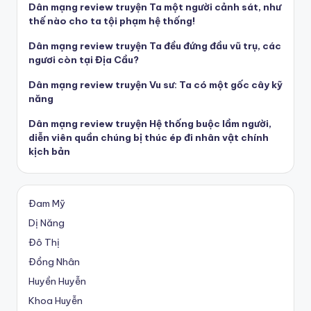
Dân mạng review truyện Ta một người cảnh sát, như
thế nào cho ta tội phạm hệ thống!
Dân mạng review truyện Ta đều đứng đầu vũ trụ, các
ngươi còn tại Địa Cầu?
Dân mạng review truyện Vu sư: Ta có một gốc cây kỹ
năng
Dân mạng review truyện Hệ thống buộc lầm người,
diễn viên quần chúng bị thúc ép đi nhân vật chính
kịch bản
Đam Mỹ
Dị Năng
Đô Thị
Đồng Nhân
Huyền Huyễn
Khoa Huyễn