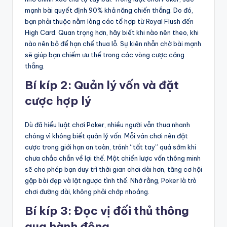
mạnh bài quyết định 90% khả năng chiến thắng. Do đó,
bạn phải thuộc nằm lòng các tổ hợp từ Royal Flush đến
High Card. Quan trọng hơn, hãy biết khi nào nên theo, khi
nào nên bỏ để hạn chế thua lỗ. Sự kiên nhẫn chờ bài mạnh
sẽ giúp bạn chiếm ưu thế trong các vòng cược căng
thẳng.
Bí kíp 2: Quản lý vốn và đặt
cược hợp lý
Dù đã hiểu luật chơi Poker, nhiều người vẫn thua nhanh
chóng vì không biết quản lý vốn. Mỗi ván chơi nên đặt
cược trong giới hạn an toàn, tránh “tất tay” quá sớm khi
chưa chắc chắn về lợi thế. Một chiến lược vốn thông minh
sẽ cho phép bạn duy trì thời gian chơi dài hơn, tăng cơ hội
gặp bài đẹp và lật ngược tình thế. Nhớ rằng, Poker là trò
chơi đường dài, không phải chớp nhoáng.
Bí kíp 3: Đọc vị đối thủ thông
qua hành động