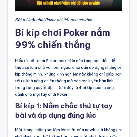
Bật mí luật chơi Poker chi tiết cho newbie
Bí kíp chơi Poker nắm
99% chiến thắng
Hiểu rõ luật chơi Poker mới chỉ là nền tảng ban đầu, để
thực sự làm chủ ván bài, người chơi cần áp dụng những bí
kíp thông minh. Những kinh nghiệm này không chỉ giúp bạn
tối ưu khả năng chiến thắng mà còn rèn luyện bản lĩnh
trong từng quyết định. Dưới đây là 4 bí kíp quan trọng
dành cho mọi tay chơi Poker:
Bí kíp 1: Nắm chắc thứ tự tay
bài và áp dụng đúng lúc
Một trong những sai lầm lớn nhất của newbie là không ghi
nhớ chính xác thứ tự tay bài. Trong luật chơi Poker, sức