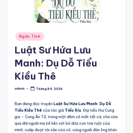
Posted
Ngôn Tình
in
Luật Sư Hứa Lưu
Manh: Dụ Dỗ Tiểu
Kiều Thê
admin
Tháng 8 9, 2024
Posted
by
Bạn đang đọc truyện
Luật Sư Hứa Lưu Manh: Dụ Dỗ
Tiểu Kiều Thê
của tác giả
Tiểu Xíu
. Đại tiểu thư Cung
gia – Cung Ân Tố, trong một đêm cô mất tất cả, cha vừa
qua đời người mẹ kế liền vứt bỏ đứa con trai ruột của
mình, cướp đoạt tài sản của cô, cùng người đàn ông khác