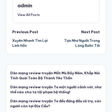
admin
View All Posts
Post
Previous Post
Next Post
Xuyên Nhanh Tìm Lại
Tựa Như Người Trong
navigation
Linh Hồn
Lòng Bước Tới
Dân mạng review truyện Mắt Mù Bảy Năm, Khắp Núi
Tinh Quái Toàn Bộ Thành Yêu Thần
Dân mạng review truyện Ta một người cảnh sát, như
thế nào cho ta tội phạm hệ thống!
Dân mạng review truyện Ta đều đứng đầu vũ trụ, các
ngươi còn tại Địa Cầu?