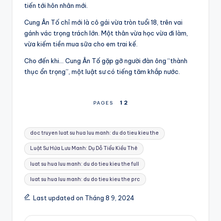
tiến tới hôn nhân mới.
Cung Ân Tố chỉ mới là cô gái vừa tròn tuổi 18, trên vai
gánh vác trọng trách lớn. Một thân vừa học vừa đi làm,
vừa kiếm tiền mua sữa cho em trai kế.
Cho đến khi… Cung Ân Tố gặp gỡ người đàn ông “thành
thục ổn trọng”, một luật sư có tiếng tăm khắp nước.
1
2
PAGES
Tags:
doc truyen luat su hua luu manh: du do tieu kieu the
Luật Sư Hứa Lưu Manh: Dụ Dỗ Tiểu Kiều Thê
luat su hua luu manh: du do tieu kieu the full
luat su hua luu manh: du do tieu kieu the prc
Last updated on Tháng 8 9, 2024