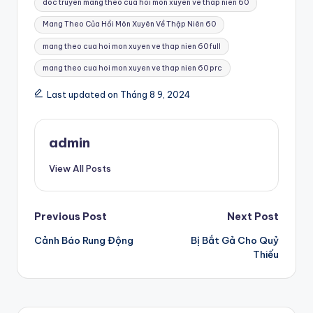
doc truyen mang theo cua hoi mon xuyen ve thap nien 60
Mang Theo Của Hồi Môn Xuyên Về Thập Niên 60
mang theo cua hoi mon xuyen ve thap nien 60 full
mang theo cua hoi mon xuyen ve thap nien 60 prc
Last updated on Tháng 8 9, 2024
admin
View All Posts
Post
Previous Post
Next Post
Cảnh Báo Rung Động
Bị Bắt Gả Cho Quỷ
navigation
Thiếu