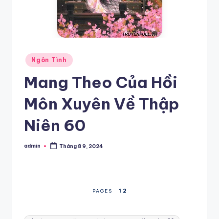
Posted
Ngôn Tình
in
Mang Theo Của Hồi
Môn Xuyên Về Thập
Niên 60
admin
Tháng 8 9, 2024
Posted
by
1
2
PAGES
Tags: