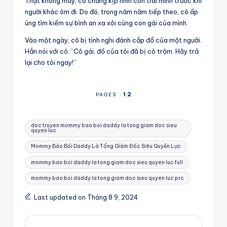
Thật không may, cô chẳng kịp nhìn con trai mình trước khi
người khác ôm đi. Do đó, trong năm năm tiếp theo, cô ấp
úng tìm kiếm sự bình an xa xôi cùng con gái của mình.
Vào một ngày, cô bị tình nghi đánh cắp đồ của một người.
Hắn nói với cô: “Cô gái, đồ của tôi đã bị cô trộm. Hãy trả
lại cho tôi ngay!”
1
2
PAGES
Tags:
doc truyen mommy bao boi daddy la tong giam doc sieu
quyen luc
Mommy Bảo Bối Daddy Là Tổng Giám Đốc Siêu Quyền Lực
mommy bao boi daddy la tong giam doc sieu quyen luc full
mommy bao boi daddy la tong giam doc sieu quyen luc prc
Last updated on Tháng 8 9, 2024