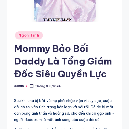
Posted
Ngôn Tình
in
Mommy Bảo Bối
Daddy Là Tổng Giám
Đốc Siêu Quyền Lực
admin
Tháng 8 9, 2024
Posted
by
Sau khi cha bị bắt và mẹ phải nhập viện vì suy sụp, cuộc
đời cô rơi vào tình trạng hỗn loạn và bối rối. Cô dễ bị mất
cân bằng tinh thần và hoảng sợ, cho đến khi cô gặp anh –
người được xem là một ánh sáng cứu cuộc đời cô.