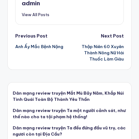
admin
View All Posts
Post
Previous Post
Next Post
Anh Ấy Mắc Bệnh Nặng
Thập Niên 60 Xuyên
navigation
Thành Nông Nữ Hái
Thuốc Làm Giàu
Dân mạng review truyện Mắt Mù Bảy Năm, Khắp Núi
Tinh Quái Toàn Bộ Thành Yêu Thần
Dân mạng review truyện Ta một người cảnh sát, như
thế nào cho ta tội phạm hệ thống!
Dân mạng review truyện Ta đều đứng đầu vũ trụ, các
ngươi còn tại Địa Cầu?