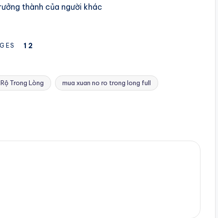
trưởng thành của người khác
1
2
GES
 Rộ Trong Lòng
mua xuan no ro trong long full