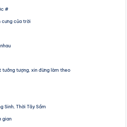
ớc #
 cưng của trời
 nhau
t tưởng tượng, xin đừng làm theo
g Sinh, Thời Tây Sầm
n gian