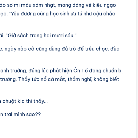
áo sơ mi màu xám nhạt, mang dáng vẻ kiêu ngạo
ọc, “Yêu đương cùng học sinh ưu tú như cậu chắc
, “Giở sách trang hai mươi sáu.”
c, ngày nào cô cũng dùng đủ trò để trêu chọc, đùa
uanh trường, đúng lúc phát hiện Ôn Tố đang chuẩn bị
 trường. Thầy tức nổ cả mắt, thầm nghĩ, không biết
 chuột kia thì thấy…
n trai mình sao??