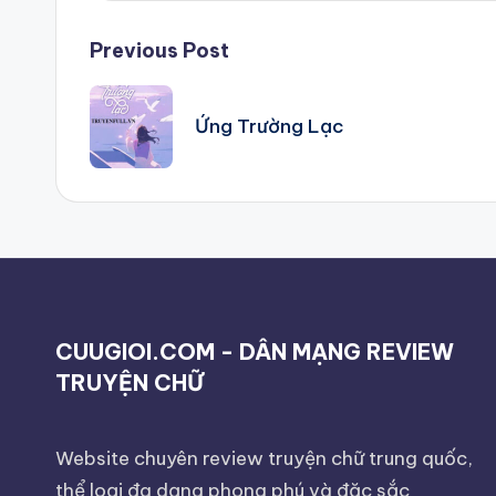
Post
Previous Post
navigation
Ứng Trường Lạc
CUUGIOI.COM - DÂN MẠNG REVIEW
TRUYỆN CHỮ
Website chuyên review truyện chữ trung quốc,
thể loại đa dạng phong phú và đặc sắc