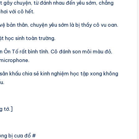
iết gây chuyện, từ đánh nhau đến yêu sớm, chẳng
hơi với cô hết.
vệ bản thân, chuyện yêu sớm là bị thầy cô vu oan.
t học sinh toàn trường.
n Ôn Tố rất bình tĩnh. Cô đánh son môi màu đỏ,
 microphone.
sân khấu chia sẻ kinh nghiệm học tập xong không
u.
g tớ.]
ông bị cưa đổ #