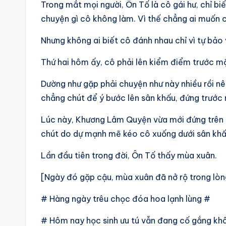
Trong mắt mọi người, Ôn Tố là cô gái hư, chỉ b
chuyện gì cô không làm. Vì thế chẳng ai muốn c
Nhưng không ai biết cô đánh nhau chỉ vì tự bảo 
Thứ hai hôm ấy, cô phải lên kiểm điểm trước mặ
Dường như gặp phải chuyện như này nhiều rồi nê
chẳng chút để ý bước lên sân khấu, đứng trước
Lúc này, Khương Lâm Quyện vừa mới đứng trên 
chút do dự mạnh mẽ kéo cô xuống dưới sân khấ
Lần đầu tiên trong đời, Ôn Tố thấy mùa xuân.
[Ngày đó gặp cậu, mùa xuân đã nở rộ trong lòn
# Hàng ngày trêu chọc đóa hoa lạnh lùng #
# Hôm nay học sinh ưu tú vẫn đang cố gắng kh