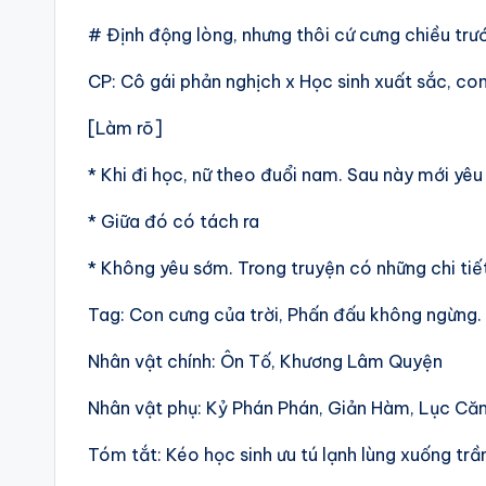
# Định động lòng, nhưng thôi cứ cưng chiều trư
CP: Cô gái phản nghịch x Học sinh xuất sắc, con
[Làm rõ]
* Khi đi học, nữ theo đuổi nam. Sau này mới yêu
* Giữa đó có tách ra
* Không yêu sớm. Trong truyện có những chi tiế
Tag: Con cưng của trời, Phấn đấu không ngừng.
Nhân vật chính: Ôn Tố, Khương Lâm Quyện
Nhân vật phụ: Kỷ Phán Phán, Giản Hàm, Lục Căn
Tóm tắt: Kéo học sinh ưu tú lạnh lùng xuống trầ