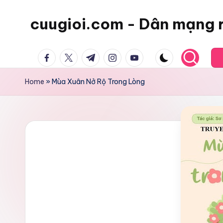
cuugioi.com - Dân mạng 
facebook.com
twitter.com
t.me
instagram.com
youtube.com
Home
»
Mùa Xuân Nở Rộ Trong Lòng