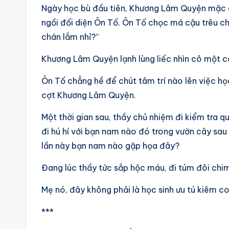
Ngày học bù đầu tiên, Khương Lâm Quyện mặc 
ngồi đối diện Ôn Tố. Ôn Tố chọc má cậu trêu ch
chán lắm nhỉ?”
Khương Lâm Quyện lạnh lùng liếc nhìn cô một cái
Ôn Tố chẳng hề để chút tâm trí nào lên việc họ
cợt Khương Lâm Quyện.
Một thời gian sau, thầy chủ nhiệm đi kiểm tra q
đi hú hí với bạn nam nào đó trong vườn cây sau
lần này bạn nam nào gặp họa đây?
Đang lúc thầy tức sắp hộc máu, đi túm đôi chim
Mẹ nó, đây không phải là học sinh ưu tú kiêm co
***