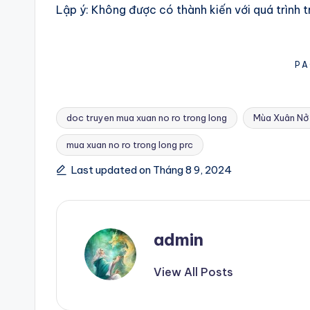
Lập ý: Không được có thành kiến với quá trình 
PA
doc truyen mua xuan no ro trong long
Mùa Xuân Nở
mua xuan no ro trong long prc
Tags:
Last updated on Tháng 8 9, 2024
admin
View All Posts