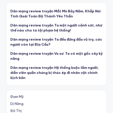
Dân mạng review truyện Mắt Mù Bảy Năm, Khắp Núi
Tinh Quái Toàn Bộ Thành Yêu Thần
Dân mạng review truyện Ta một người cảnh sát, như
thế nào cho ta tội phạm hệ thống!
Dân mạng review truyện Ta đều đứng đầu vũ trụ, các
ngươi còn tại Địa Cầu?
Dân mạng review truyện Vu sư: Ta có một gốc cây kỹ
năng
Dân mạng review truyện Hệ thống buộc lầm người,
diễn viên quần chúng bị thúc ép đi nhân vật chính
kịch bản
Đam Mỹ
Dị Năng
Đô Thị