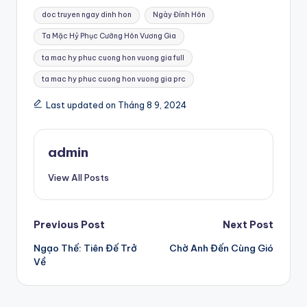
Tags:
doc truyen ngay dinh hon
Ngày Đính Hôn
Ta Mặc Hỷ Phục Cưỡng Hôn Vương Gia
ta mac hy phuc cuong hon vuong gia full
ta mac hy phuc cuong hon vuong gia prc
Last updated on Tháng 8 9, 2024
admin
View All Posts
Post
Previous Post
Next Post
Ngạo Thế: Tiên Đế Trở
Chờ Anh Đến Cùng Gió
navigation
Về