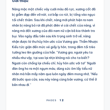
Giới thiệu:
Nàng mặc một chiếc váy cưới màu đỏ rực, xương cốt đã
bị giẫm đạp đến vỡ nát, cơ bắp co rút, bị tống vào ngục
tối chết thảm. Sau khi chết, nàng mới phát hiện ra nam
nhân bị nàng bỏ rơi đã phát điên vì cái chết của nàng, vì
nàng mà đốt xương của đôi nam nữ cặn bã kia thành tro
bụi. Vào ngày đầu tiên sau khi trọng sinh trở về, nàng
nhận được lá thư hủy hôn ước của Vương gia. Thẩm Nhược
Kiều tức giận đến mức xé giấy ly hôn, trong đêm tối trèo
tường leo lên giường của hắn. “Vương gia, ngươi yêu ta
nhiều như vậy, tại sao lại nhịn không nói cho ta biết?
Ngươi còn chống lại chiếu chỉ, hủy hôn ước với ta!” Người
đàn ông ho ra một ngụm máu, dùng sức ôm lấy tiểu nữ
nhân mà hắn mấy năm qua luôn ngày đêm mong nhớ, “Nếu
đã bước qua cửa, sau này nàng cùng bản vương, cứ thế ở
bên nhau đi.”
1
2
PAGES