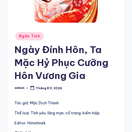
Posted
Ngôn Tình
in
Ngày Đính Hôn, Ta
Mặc Hỷ Phục Cưỡng
Hôn Vương Gia
admin
Tháng 8 9, 2024
Posted
by
Tác giả: Mặc Dịch Thành
Thể loại: Tình yêu, lãng mạn, cổ trang, kiếm hiệp
Editor: Himinhnek​