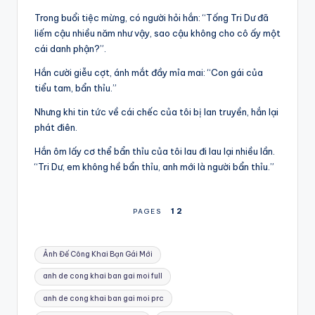
Trong buổi tiệc mừng, có người hỏi hắn: “Tống Tri Dư đã
liếm cậu nhiều năm như vậy, sao cậu không cho cô ấy một
cái danh phận?”.
Hắn cười giễu cợt, ánh mắt đầy mỉa mai: “Con gái của
tiểu tam, bẩn thỉu.”
Nhưng khi tin tức về cái chếc của tôi bị lan truyền, hắn lại
phát điên.
Hắn ôm lấy cơ thể bẩn thỉu của tôi lau đi lau lại nhiều lần.
“Tri Dư, em không hề bẩn thỉu, anh mới là người bẩn thỉu.”
1
2
PAGES
Tags:
Ảnh Đế Công Khai Bạn Gái Mới
anh de cong khai ban gai moi full
anh de cong khai ban gai moi prc