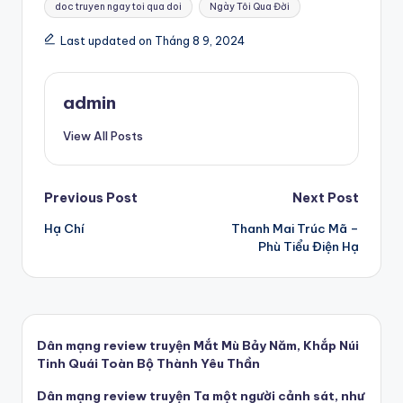
doc truyen ngay toi qua doi
Ngày Tôi Qua Đời
Last updated on Tháng 8 9, 2024
admin
View All Posts
Post
Previous Post
Next Post
Hạ Chí
Thanh Mai Trúc Mã –
navigation
Phù Tiểu Điện Hạ
Dân mạng review truyện Mắt Mù Bảy Năm, Khắp Núi
Tinh Quái Toàn Bộ Thành Yêu Thần
Dân mạng review truyện Ta một người cảnh sát, như