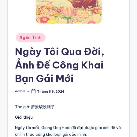
Posted
Ngôn Tình
in
Ngày Tôi Qua Đời,
Ảnh Đế Công Khai
Bạn Gái Mới
admin
Tháng 8 9, 2024
Posted
by
Tác giả: 萧景琰没脑子
Giới thiệu:
Ngày tôi mất, Giang Ưng Hoài đã đạt được giải ảnh đế và
chính thức công khai bạn gái của mình.