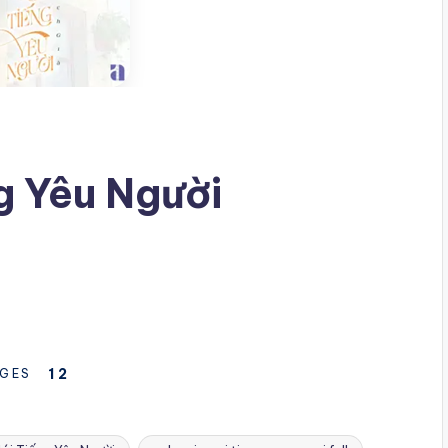
g Yêu Người
1
2
GES