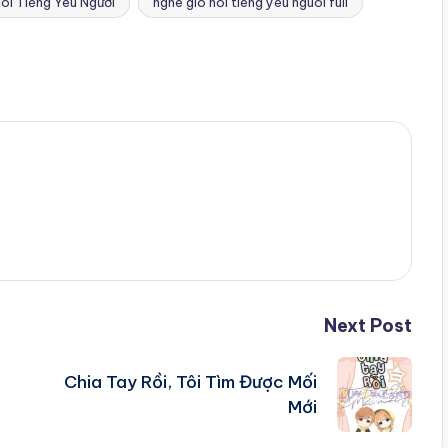
ói Tiếng Yêu Người
nghe gio noi tieng yeu nguoi full
Next Post
Chia Tay Rồi, Tôi Tìm Được Mối
Mới