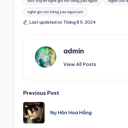
doc truyen nghe gio noi tieng yeu nguoi
Nghe Gió N
nghe gio noi tieng yeu nguoi prc
Tags:
Last updated on Tháng 8 9, 2024
admin
View All Posts
Post
Previous Post
navigation
Nụ Hôn Hoa Hồng