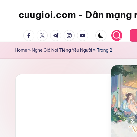
cuugioi.com - Dân mạng 
facebook.com
twitter.com
t.me
instagram.com
youtube.com
Home
»
Nghe Gió Nói Tiếng Yêu Người
»
Trang 2