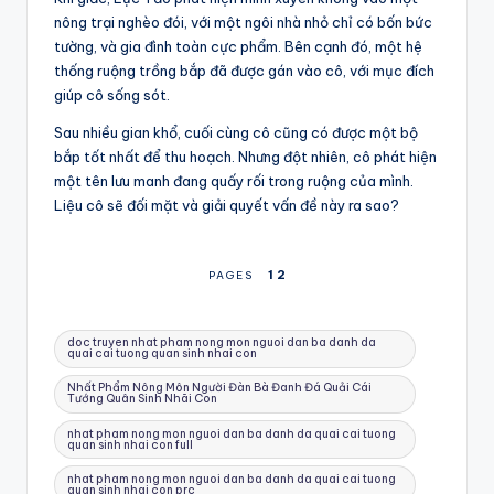
nông trại nghèo đói, với một ngôi nhà nhỏ chỉ có bốn bức
tường, và gia đình toàn cực phẩm. Bên cạnh đó, một hệ
thống ruộng trồng bắp đã được gán vào cô, với mục đích
giúp cô sống sót.
Sau nhiều gian khổ, cuối cùng cô cũng có được một bộ
bắp tốt nhất để thu hoạch. Nhưng đột nhiên, cô phát hiện
một tên lưu manh đang quấy rối trong ruộng của mình.
Liệu cô sẽ đối mặt và giải quyết vấn đề này ra sao?
1
2
PAGES
Tags:
doc truyen nhat pham nong mon nguoi dan ba danh da
quai cai tuong quan sinh nhai con
Nhất Phẩm Nông Môn Người Đàn Bà Đanh Đá Quải Cái
Tướng Quân Sinh Nhãi Con
nhat pham nong mon nguoi dan ba danh da quai cai tuong
quan sinh nhai con full
nhat pham nong mon nguoi dan ba danh da quai cai tuong
quan sinh nhai con prc