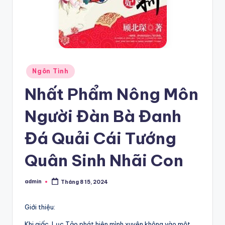
Posted
Ngôn Tình
in
Nhất Phẩm Nông Môn
Người Đàn Bà Đanh
Đá Quải Cái Tướng
Quân Sinh Nhãi Con
admin
Tháng 8 15, 2024
Posted
by
Giới thiệu:
Khi giấc, Lục Tảo phát hiện mình xuyên không vào một