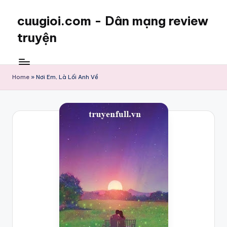
cuugioi.com - Dân mạng review
truyện
Home
»
Nơi Em, Là Lối Anh Về