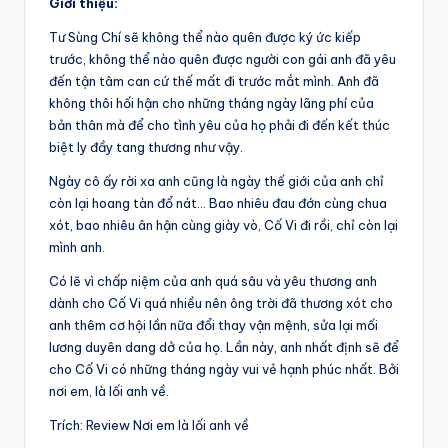
Giới thiệu:
Tư Sùng Chí sẽ không thể nào quên được ký ức kiếp
trước, không thể nào quên được người con gái anh đã yêu
đến tận tâm can cứ thế mất đi trước mắt mình. Anh đã
không thôi hối hận cho những tháng ngày lãng phí của
bản thân mà để cho tình yêu của họ phải đi đến kết thúc
biệt ly đầy tang thương như vậy.
Ngày cô ấy rời xa anh cũng là ngày thế giới của anh chỉ
còn lại hoang tàn đổ nát… Bao nhiêu đau đớn cùng chua
xót, bao nhiêu ân hận cùng giày vò, Cố Vi đi rồi, chỉ còn lại
mình anh.
Có lẽ vì chấp niệm của anh quá sâu và yêu thương anh
dành cho Cố Vi quá nhiều nên ông trời đã thương xót cho
anh thêm cơ hội lần nữa đổi thay vận mệnh, sửa lại mối
lương duyên dang dở của họ. Lần này, anh nhất định sẽ để
cho Cố Vi có những tháng ngày vui vẻ hạnh phúc nhất. Bởi
nơi em, là lối anh về.
Trích: Review Nơi em là lối anh về