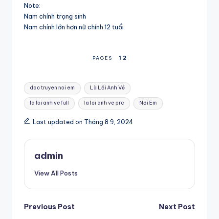
Note:
Nam chính trọng sinh
Nam chính lớn hơn nữ chính 12 tuổi
1
2
PAGES
Tags:
doc truyen noi em
Là Lối Anh Về
la loi anh ve full
la loi anh ve prc
Nơi Em
Last updated on Tháng 8 9, 2024
admin
View All Posts
Post
Previous Post
Next Post