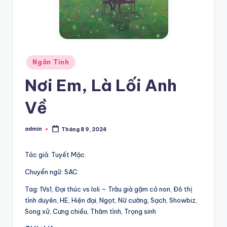
Posted
Ngôn Tình
in
Nơi Em, Là Lối Anh
Về
admin
Tháng 8 9, 2024
Posted
by
Tác giả: Tuyết Mặc.
Chuyển ngữ: SAC
Tag: 1Vs1, Đại thúc vs loli – Trâu già gặm cỏ non, Đô thị
tình duyên, HE, Hiện đại, Ngọt, Nữ cường, Sạch, Showbiz,
Song xử, Cưng chiều, Thâm tình, Trọng sinh