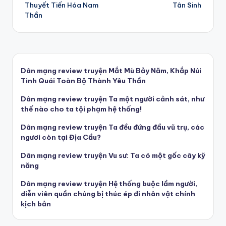
Thuyết Tiến Hóa Nam
Tân Sinh
navigation
Thần
Dân mạng review truyện Mắt Mù Bảy Năm, Khắp Núi
Tinh Quái Toàn Bộ Thành Yêu Thần
Dân mạng review truyện Ta một người cảnh sát, như
thế nào cho ta tội phạm hệ thống!
Dân mạng review truyện Ta đều đứng đầu vũ trụ, các
ngươi còn tại Địa Cầu?
Dân mạng review truyện Vu sư: Ta có một gốc cây kỹ
năng
Dân mạng review truyện Hệ thống buộc lầm người,
diễn viên quần chúng bị thúc ép đi nhân vật chính
kịch bản