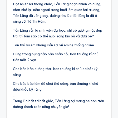
Đột nhiên lại thăng chức, Tần Lãng ngạc nhiên vô cùng,
chợt nhớ lại, năm ngoái trong buổi làm quen hai trường,
Tần Lãng đã uống say, dường như lúc đó đúng là đã ở
cùng với Tô Thi Hàm.
Tần Lãng vẫn là sinh viên đại học, chỉ có gương mặt đẹp
trai thì làm sao có thể nuôi sống lão bà và đứa bé?
Tân thủ vú em không cần sợ, vú em hệ thống online.
Cùng trong bụng bảo bảo chào hỏi, ban thưởng kí chủ
tiền mặt 2 vạn.
Cho bảo bảo dưỡng thai, ban thưởng kí chủ ca hát kỹ
năng.
Cho bảo bảo làm đồ chơi thủ công, ban thưởng kí chủ
điêu khắc kỹ năng.
…
Trong lúc bất tri bất giác, Tần Lãng tại mang bé con trên
đường thành toàn năng chuyên gia!