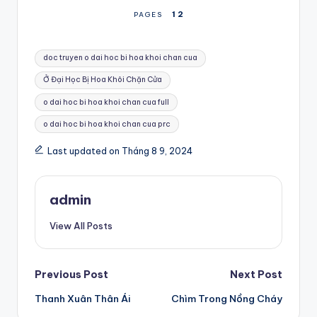
1
2
PAGES
Tags:
doc truyen o dai hoc bi hoa khoi chan cua
Ở Đại Học Bị Hoa Khôi Chặn Cửa
o dai hoc bi hoa khoi chan cua full
o dai hoc bi hoa khoi chan cua prc
Last updated on Tháng 8 9, 2024
admin
View All Posts
Post
Previous Post
Next Post
Thanh Xuân Thân Ái
Chìm Trong Nồng Cháy
navigation