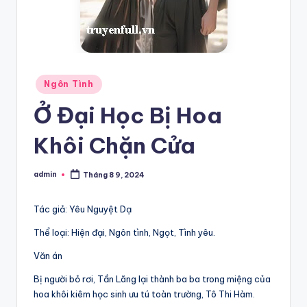
Posted
Ngôn Tình
in
Ở Đại Học Bị Hoa
Khôi Chặn Cửa
admin
Tháng 8 9, 2024
Posted
by
Tác giả: Yêu Nguyệt Dạ
Thể loại: Hiện đại, Ngôn tình, Ngọt, Tình yêu.
Văn án
Bị người bỏ rơi, Tần Lãng lại thành ba ba trong miệng của
hoa khôi kiêm học sinh ưu tú toàn trường, Tô Thi Hàm.