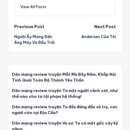
View All Posts
Post
Previous Post
Next Post
Người Ấy Mang Đến
Andersen Của Tôi
navigation
Áng Mây Và Bầu Trời
Dân mạng review truyện Mắt Mù Bảy Năm, Khắp Núi
Tinh Quái Toàn Bộ Thành Yêu Thần
Dân mạng review truyện Ta một người cảnh sát, như
thế nào cho ta tội phạm hệ thống!
Dân mạng review truyện Ta đều đứng đầu vũ trụ, các
ngươi còn tại Địa Cầu?
Dân mạng review truyện Vu sư: Ta có một gốc cây kỹ
năng