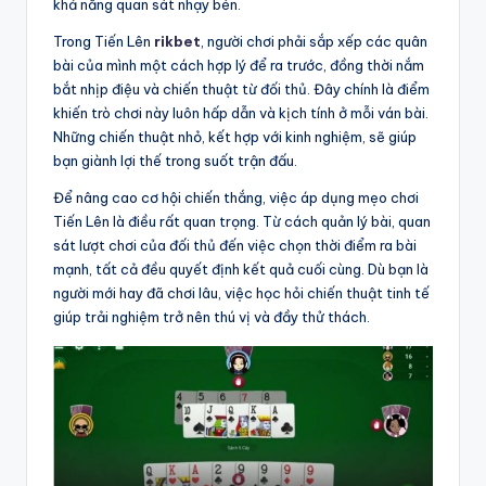
khả năng quan sát nhạy bén.
Trong Tiến Lên
rikbet
, người chơi phải sắp xếp các quân
bài của mình một cách hợp lý để ra trước, đồng thời nắm
bắt nhịp điệu và chiến thuật từ đối thủ. Đây chính là điểm
khiến trò chơi này luôn hấp dẫn và kịch tính ở mỗi ván bài.
Những chiến thuật nhỏ, kết hợp với kinh nghiệm, sẽ giúp
bạn giành lợi thế trong suốt trận đấu.
Để nâng cao cơ hội chiến thắng, việc áp dụng mẹo chơi
Tiến Lên là điều rất quan trọng. Từ cách quản lý bài, quan
sát lượt chơi của đối thủ đến việc chọn thời điểm ra bài
mạnh, tất cả đều quyết định kết quả cuối cùng. Dù bạn là
người mới hay đã chơi lâu, việc học hỏi chiến thuật tinh tế
giúp trải nghiệm trở nên thú vị và đầy thử thách.