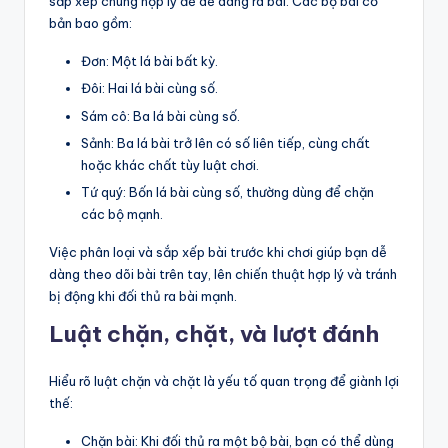
sắp xếp chúng hợp lý để dễ dàng ra bài. Các bộ bài cơ
bản bao gồm:
Đơn: Một lá bài bất kỳ.
Đôi: Hai lá bài cùng số.
Sám cô: Ba lá bài cùng số.
Sảnh: Ba lá bài trở lên có số liên tiếp, cùng chất
hoặc khác chất tùy luật chơi.
Tứ quý: Bốn lá bài cùng số, thường dùng để chặn
các bộ mạnh.
Việc phân loại và sắp xếp bài trước khi chơi giúp bạn dễ
dàng theo dõi bài trên tay, lên chiến thuật hợp lý và tránh
bị động khi đối thủ ra bài mạnh.
Luật chặn, chặt, và lượt đánh
Hiểu rõ luật chặn và chặt là yếu tố quan trọng để giành lợi
thế:
Chặn bài: Khi đối thủ ra một bộ bài, bạn có thể dùng