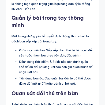
là những mẹo quan trọng giúp bạn nâng cao tỷ lệ thắng
khi chơi Tiến Lên.
Quản lý bài trong tay thông
minh
Một trong những yếu tố quyết định thắng thua chính là
cách bạn sắp xếp bài trong tay.
Phân loại quân bài: Sắp xếp theo thứ tự từ mạnh đến
yếu hoặc nhóm bài theo bộ (đơn, đôi, sảnh).
Đánh đúng thời điểm: Biết khi nào nên đánh quân
nhỏ để dụ đối phương, khi nào nên giữ quân mạnh để
chặn lượt sau.
Tận dụng bài rác: Các quân bài đơn lẻ có thể được
dùng để “mồi nhử” hoặc tránh bị bỏ lượt.
Quan sát đối thủ trên bàn
Tiến Lên là trò chơi chiến thuật, việc quan sát đối phương