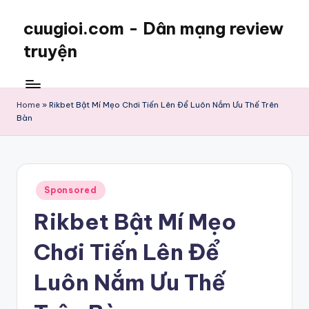
cuugioi.com - Dân mạng review
truyện
Home
»
Rikbet Bật Mí Mẹo Chơi Tiến Lên Để Luôn Nắm Ưu Thế Trên
Bàn
Posted
Sponsored
in
Rikbet Bật Mí Mẹo
Chơi Tiến Lên Để
Luôn Nắm Ưu Thế