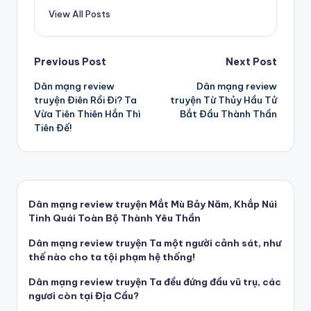
View All Posts
Post
Previous Post
Next Post
Dân mạng review
Dân mạng review
navigation
truyện Điên Rồi Đi? Ta
truyện Từ Thủy Hầu Tử
Vừa Tiên Thiên Hắn Thì
Bắt Đầu Thành Thần
Tiên Đế!
Dân mạng review truyện Mắt Mù Bảy Năm, Khắp Núi
Tinh Quái Toàn Bộ Thành Yêu Thần
Dân mạng review truyện Ta một người cảnh sát, như
thế nào cho ta tội phạm hệ thống!
Dân mạng review truyện Ta đều đứng đầu vũ trụ, các
ngươi còn tại Địa Cầu?