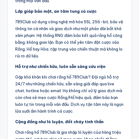
trong mọi ván đấu.
Lớp giáp bảo mật, an tâm tung cú cược
789Club sử dụng công nghệ mã hóa SSL 256-bit, bảo vệ
thông tin cá nhân và giao dịch như một pháo đài bất khả
xâm phạm. Hệ thống RNG đảm bảo kết quả rồng hổ công
bằng, không gian lận. Bạn có thể yên tâm đặt cược vào
Rồng, Hổ hay Hòa, tập trung vào chiến thuật mà không lo
rủi ro dữ liệu.
Hỗ trợ như chiến hữu, luôn sẵn sàng cứu viện
Gặp khó khăn khi chơi rồng hổ 789Club? Đội ngũ hỗ trợ
24/7 như những chiến hữu, sẵn sàng giải đáp qua live
chat, hotline hoặc email. Họ không chỉ xử lý giao dịch mà
còn chia sẻ mẹo cược Rồng/Hổ hiệu quả, đảm bảo bạn
luôn tự tin trong mỗi ván đấu. Dịch vụ tận tâm này là ngọn
lửa sưởi ấm hành trình cá cược.
Cộng đồng như lò luyện, đốt cháy tinh thần
Chơi rồng hổ 789Club là gia nhập lò luyện của hàng triệu