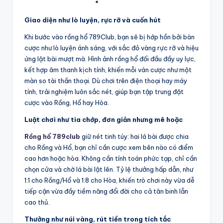
Giao diện như lò luyện, rực rỡ và cuốn hút
Khi bước vào rồng hổ 789Club, bạn sẽ bị hớp hồn bởi bàn
cược như lò luyện ánh sáng, với sắc đỏ vàng rực rỡ và hiệu
ứng lật bài mượt mà. Hình ảnh rồng hổ đối đầu đầy uy lực,
kết hợp âm thanh kịch tính, khiến mỗi ván cược như một
màn so tài thần thoại. Dù chơi trên điện thoại hay máy
tính, trải nghiệm luôn sắc nét, giúp bạn tập trung đặt
cược vào Rồng, Hổ hay Hòa.
Luật chơi như tia chớp, đơn giản nhưng mê hoặc
Rồng hổ 789club
giữ nét tinh túy: hai lá bài được chia
cho Rồng và Hổ, bạn chỉ cần cược xem bên nào có điểm
cao hơn hoặc hòa. Không cần tính toán phức tạp, chỉ cần
chọn cửa và chờ lá bài lật lên. Tỷ lệ thưởng hấp dẫn, như
1:1 cho Rồng/Hổ và 1:8 cho Hòa, khiến trò chơi này vừa dễ
tiếp cận vừa đầy tiềm năng đổi đời cho cả tân binh lẫn
cao thủ.
Thưởng như núi vàng, rút tiền trong tích tắc